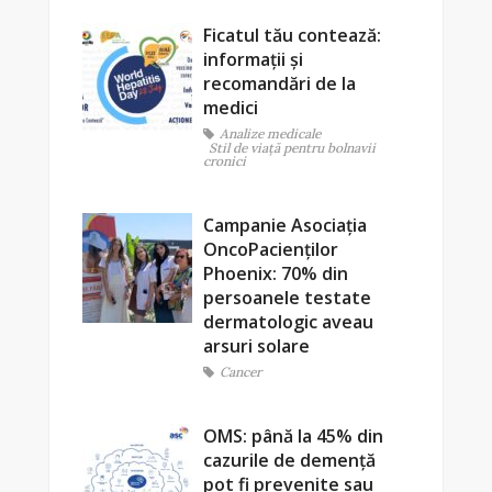
Ficatul tău contează:
informații și
recomandări de la
medici
Analize medicale
Stil de viaţă pentru bolnavii
cronici
Campanie Asociația
OncoPacienților
Phoenix: 70% din
persoanele testate
dermatologic aveau
arsuri solare
Cancer
OMS: până la 45% din
cazurile de demență
pot fi prevenite sau