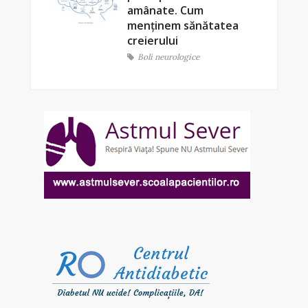
amânate. Cum
menținem sănătatea
creierului
Boli neurologice