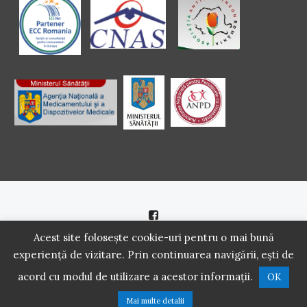
Politică de cookie
|
Politică de confidenţialitate
Acest site folosește cookie-uri pentru o mai bună
experiență de vizitare. Prin continuarea navigării, ești de
2016 - 2021 Copyright. Scoala Pacientilor - QUINN Media SRL.
acord cu modul de utilizare a acestor informații.
OK
Toate drepturile rezervate.
Mai multe detalii