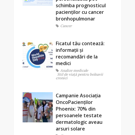
schimba prognosticul
pacienților cu cancer
bronhopulmonar
Cancer
Ficatul tău contează:
informații și
recomandări de la
medici
Analize medicale
Stil de viaţă pentru bolnavii
cronici
Campanie Asociația
OncoPacienților
Phoenix: 70% din
persoanele testate
dermatologic aveau
arsuri solare