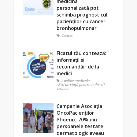
medicina
personalizată pot
schimba prognosticul
pacienților cu cancer
bronhopulmonar
Cancer
Ficatul tău contează:
informații și
recomandări de la
medici
Analize medicale
Stil de viaţă pentru bolnavii
cronici
Campanie Asociația
OncoPacienților
Phoenix: 70% din
persoanele testate
dermatologic aveau