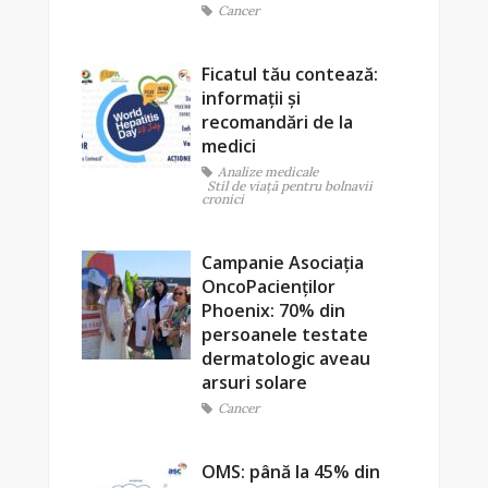
Cancer
Ficatul tău contează:
informații și
recomandări de la
medici
Analize medicale
Stil de viaţă pentru bolnavii
cronici
Campanie Asociația
OncoPacienților
Phoenix: 70% din
persoanele testate
dermatologic aveau
arsuri solare
Cancer
OMS: până la 45% din