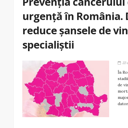
Prevenția cancerului
urgență în România. 
reduce șansele de vin
specialiștii
22 
În Ro
stadi
de vi
morta
major
dator