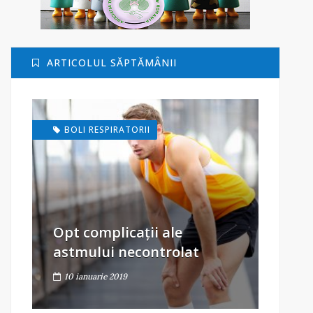
ARTICOLUL SĂPTĂMÂNII
BOLI RESPIRATORII
Opt complicații ale
astmului necontrolat
10 ianuarie 2019