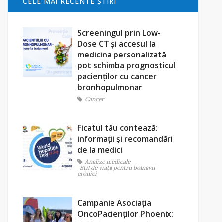
CELE MAI RECENTE ŞTIRI
Screeningul prin Low-
Dose CT și accesul la
medicina personalizată
pot schimba prognosticul
pacienților cu cancer
bronhopulmonar
Cancer
Ficatul tău contează:
informații și recomandări
de la medici
Analize medicale
Stil de viaţă pentru bolnavii
cronici
Campanie Asociația
OncoPacienților Phoenix: