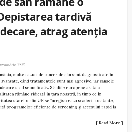
 de sân rămâne o
Depistarea tardivă
decare, atrag atenția
octombrie 2025
mânia, multe cazuri de cancer de sân sunt diagnosticate în
i avansate, când tratamentele sunt mai agresive, iar șansele
ndecare scad semnificativ. Studiile europene arată că
litatea rămâne ridicată în țara noastră, în timp ce în
itatea statelor din UE se înregistrează scăderi constante,
ită programelor eficiente de screening și accesului rapid la
[ Read More ]