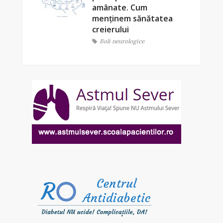
amânate. Cum
menținem sănătatea
creierului
Boli neurologice