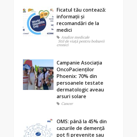
Ficatul tău contează:
informații și
recomandări de la
medici
Analize medicale
Stil de viaţă pentru bolnavii
cronici
Campanie Asociația
OncoPacienților
Phoenix: 70% din
persoanele testate
dermatologic aveau
arsuri solare
Cancer
OMS: până la 45% din
cazurile de demență
pot fi prevenite sau