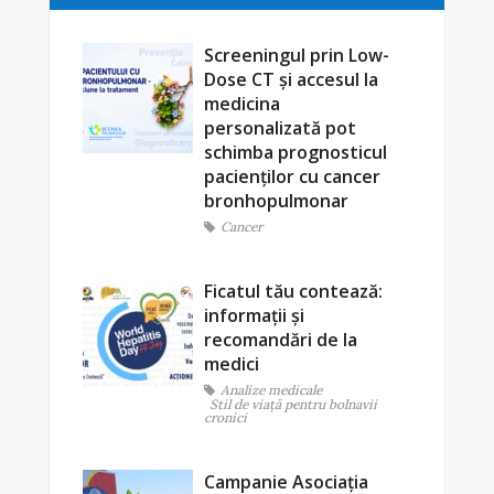
Screeningul prin Low-
Dose CT și accesul la
medicina
personalizată pot
schimba prognosticul
pacienților cu cancer
bronhopulmonar
Cancer
Ficatul tău contează:
informații și
recomandări de la
medici
Analize medicale
Stil de viaţă pentru bolnavii
cronici
Campanie Asociația