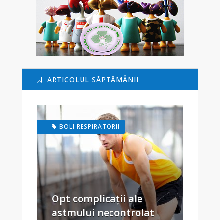
ARTICOLUL SĂPTĂMÂNII
BOLI RESPIRATORII
Opt complicații ale
astmului necontrolat