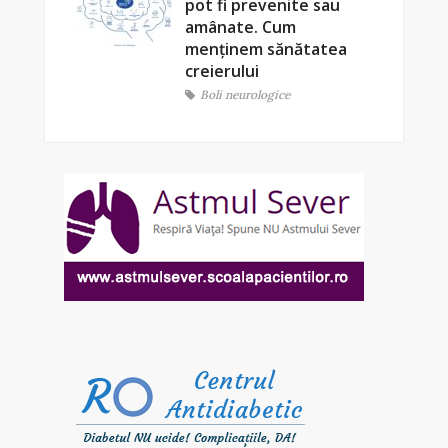
pot fi prevenite sau
amânate. Cum
menținem sănătatea
creierului
Boli neurologice