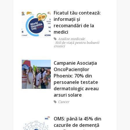
Ficatul tău contează:
informații și
recomandări de la
medici
Analize medicale
Stil de viaţă pentru bolnavii
cronici
Campanie Asociația
OncoPacienților
Phoenix: 70% din
persoanele testate
dermatologic aveau
arsuri solare
Cancer
OMS: până la 45% din
cazurile de demență