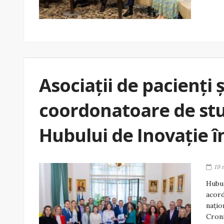
Asociaţii de pacienţi 
coordonatoare de stud
Hubului de Inovaţie î
19 
Hubul
acord
națio
Croni