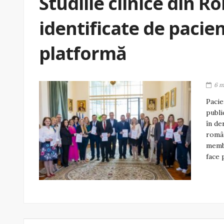
Studiile clinice din R
identificate de pacien
platformă
6 m
Pacie
publi
în de
român
membr
face 