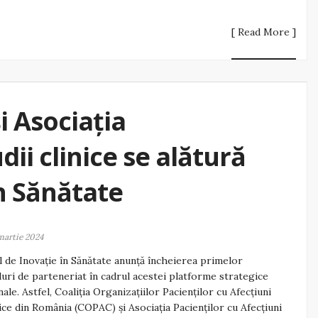
[ Read More ]
şi Asociația
ii clinice se alătură
n Sănătate
martie 2024
 de Inovație în Sănătate anunță încheierea primelor
uri de parteneriat în cadrul acestei platforme strategice
nale. Astfel, Coaliția Organizațiilor Pacienților cu Afecțiuni
ce din România (COPAC) și Asociația Pacienților cu Afecțiuni