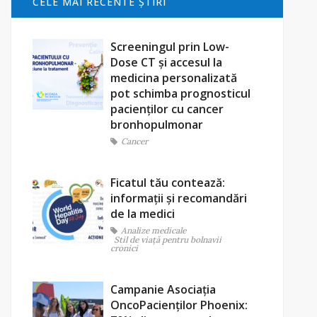
CELE MAI RECENTE ŞTIRI
Screeningul prin Low-
Dose CT și accesul la
medicina personalizată
pot schimba prognosticul
pacienților cu cancer
bronhopulmonar
Cancer
Ficatul tău contează:
informații și recomandări
de la medici
Analize medicale
Stil de viaţă pentru bolnavii
cronici
Campanie Asociația
OncoPacienților Phoenix: