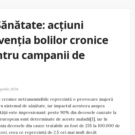
Sănătate: acțiuni
venția bolilor cronice
ntru campanii de
aprilie 2024
e cronice netransmisibile reprezintă o provocare majoră
u sistemul de sănătate, iar impactul acestora asupra
tății este impresionant: peste 90% din decesele cauzate la
 european sunt determinate de aceste maladii[1], iar în
ia decesele din cauze tratabile au fost de 235 la 100.000 de
tori, ceea ce reprezintă de 2,5 ori mai mult decât