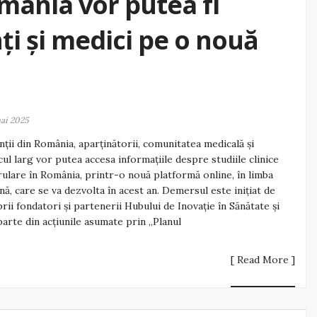
omânia vor putea fi
ți și medici pe o nouă
ai 2025
nții din România, aparținătorii, comunitatea medicală și
cul larg vor putea accesa informațiile despre studiile clinice
rulare în România, printr-o nouă platformă online, în limba
ă, care se va dezvolta în acest an. Demersul este inițiat de
ii fondatori și partenerii Hubului de Inovație în Sănătate și
parte din acțiunile asumate prin „Planul
[ Read More ]