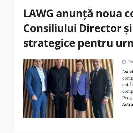
LAWG anunță noua c
Consiliului Director și
strategice pentru urm
1 i
Asoc
compo
ani. 
compa
Preșe
Astra