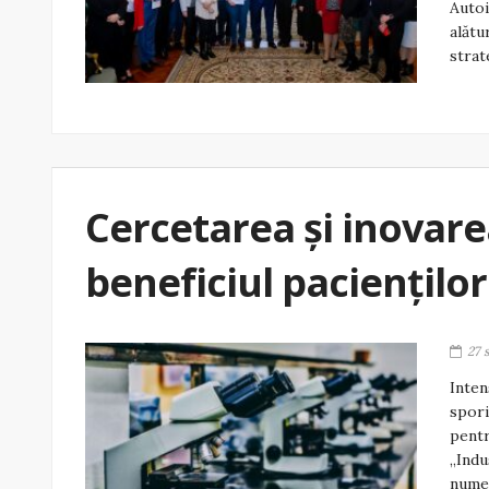
Autoi
alătu
strat
Cercetarea și inovare
beneficiul paciențilo
27 
Inten
spori
pentr
„Indu
numer