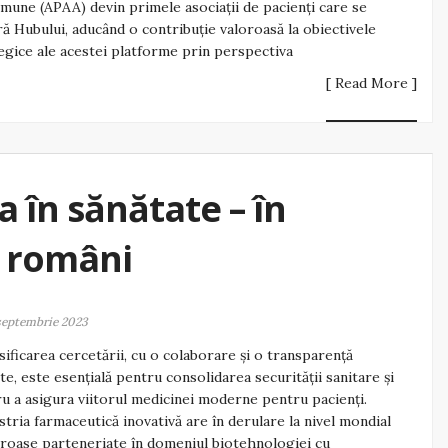
mune (APAA) devin primele asociații de pacienți care se
ră Hubului, aducând o contribuție valoroasă la obiectivele
egice ale acestei platforme prin perspectiva
[ Read More ]
a în sănătate – în
r români
septembrie 2023
sificarea cercetării, cu o colaborare și o transparență
te, este esențială pentru consolidarea securității sanitare și
u a asigura viitorul medicinei moderne pentru pacienți.
stria farmaceutică inovativă are în derulare la nivel mondial
oase parteneriate în domeniul biotehnologiei cu