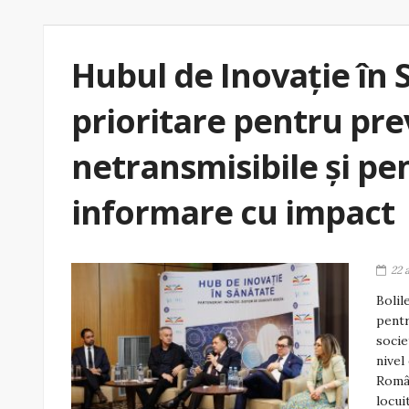
Hubul de Inovație în 
prioritare pentru pre
netransmisibile și pe
informare cu impact
22 
Bolil
pentr
socie
nivel
Român
locui