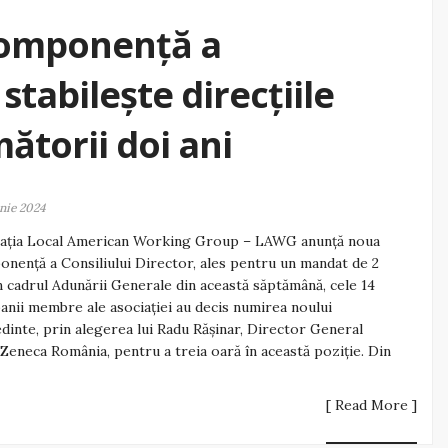
omponență a
 stabilește direcțiile
ătorii doi ani
unie 2024
iația Local American Working Group – LAWG anunță noua
nență a Consiliului Director, ales pentru un mandat de 2
În cadrul Adunării Generale din această săptămână, cele 14
nii membre ale asociației au decis numirea noului
dinte, prin alegerea lui Radu Rășinar, Director General
Zeneca România, pentru a treia oară în această poziție. Din
[ Read More ]