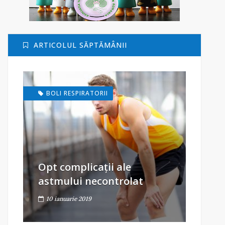
ARTICOLUL SĂPTĂMÂNII
BOLI RESPIRATORII
Opt complicații ale
astmului necontrolat
10 ianuarie 2019