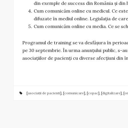
din exemple de success din România și din 
Cum comunicăm online cu medicul. Ce este b
difuzate în mediul online. Legislația de care
Cum comunicăm online cu media. Ce se schi
Programul de training se va desfășura în perioa
pe 30 septembrie. În urma anunțului public, s-au 
asociațiilor de pacienți cu diverse afecțiuni din î
[
asociatii de pacienti
], [
comunicare
], [
copac
], [
digitalizare
], [
on