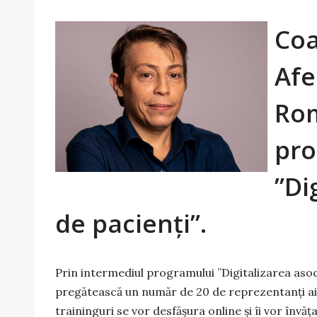
Coa
Afe
Rom
pro
”Di
de pacienți”.
Prin intermediul programului ”Digitalizarea asoci
pregătească un număr de 20 de reprezentanți ai a
traininguri se vor desfășura online și îi vor înv