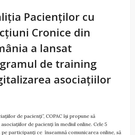
liția Pacienților cu
cțiuni Cronice din
ânia a lansat
gramul de training
gitalizarea asociațiilor
ațiilor de pacienți”, COPAC își propune să
sociațiilor de pacienți în mediul online. Cele 5
ăța pe participanți ce înseamnă comunicarea online, să