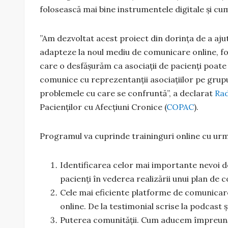
folosească mai bine instrumentele digitale și cu
”Am dezvoltat acest proiect din dorința de a ajut
adapteze la noul mediu de comunicare online, fol
care o desfășurăm ca asociații de pacienți poate f
comunice cu reprezentanții asociațiilor pe grupur
problemele cu care se confruntă”, a declarat
Ra
Pacienților cu Afecțiuni Cronice (
COPAC
).
Programul va cuprinde traininguri online cu ur
Identificarea celor mai importante nevoi d
pacienți în vederea realizării unui plan de c
Cele mai eficiente platforme de comunicare
online. De la testimonial scrise la podcast ș
Puterea comunității. Cum aducem împreună 