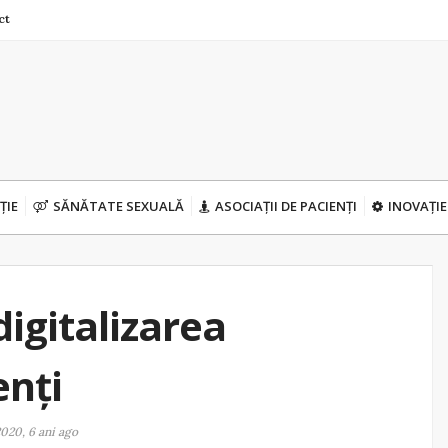
ct
ȚIE
SĂNĂTATE SEXUALĂ
ASOCIAȚII DE PACIENȚI
INOVAȚIE
digitalizarea
enți
020, 6 ani ago