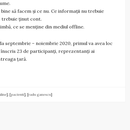
lume.
ine să facem și ce nu. Ce informații nu trebuie
 trebuie ținut cont.
mbă, ce se menține din mediul offline.
da septembrie – noiembrie 2020, primul va avea loc
înscris 23 de participanți, reprezentanți ai
ntreaga țară.
line
], [
pacienti
], [
radu ganescu
]