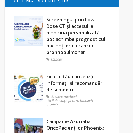
CELE MAI RECENTE ŞTIRI
Screeningul prin Low-
Dose CT și accesul la
medicina personalizată
pot schimba prognosticul
pacienților cu cancer
bronhopulmonar
Cancer
Ficatul tău contează:
informații și recomandări
de la medici
Analize medicale
Stil de viaţă pentru bolnavii
cronici
Campanie Asociația
OncoPacienților Phoenix: