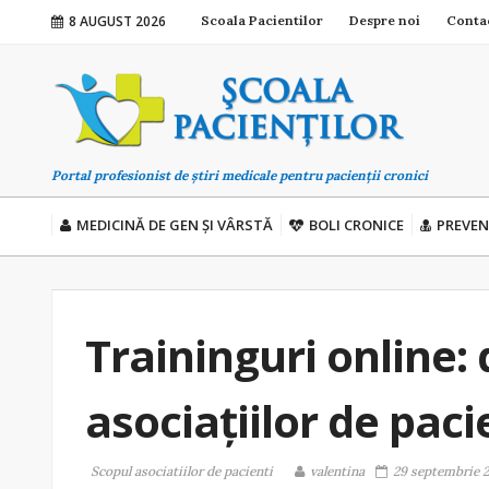
8 AUGUST 2026
Scoala Pacientilor
Despre noi
Conta
Portal profesionist de știri medicale pentru pacienții cronici
MEDICINĂ DE GEN ȘI VÂRSTĂ
BOLI CRONICE
PREVEN
Traininguri online: 
asociațiilor de paci
Scopul asociatiilor de pacienti
valentina
29 septembrie 2