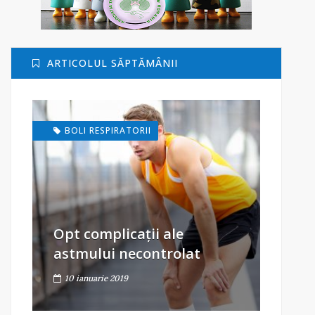
ARTICOLUL SĂPTĂMÂNII
BOLI RESPIRATORII
Opt complicații ale
astmului necontrolat
10 ianuarie 2019