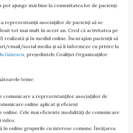
m pot ajunge mai bine la comunitatea lor de pacienți.
a reprezentanții asociațiilor de pacienți să se
osit tot mai mult în acest an. Cred că activitatea pe
i realizată și în mediul online. Încurajăm pacienții să
i/email/social media și să îi înformeze cu privire la
du Gănescu
, președintele Coaliției Organizațiilor
mătoarele teme:
e comunicare a reprezentanților asociațiilor de
omunicare online aplicat și eficient
 online. Cele mai eficiente modalități de comunicare
i video.
în online grupurile cu interese comune. Învățarea