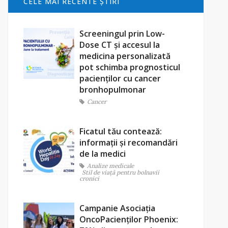
CELE MAI RECENTE ŞTIRI
Screeningul prin Low-
Dose CT și accesul la
medicina personalizată
pot schimba prognosticul
pacienților cu cancer
bronhopulmonar
Cancer
Ficatul tău contează:
informații și recomandări
de la medici
Analize medicale
Stil de viaţă pentru bolnavii
cronici
Campanie Asociația
OncoPacienților Phoenix: