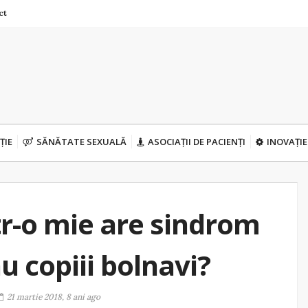
ct
ȚIE
SĂNĂTATE SEXUALĂ
ASOCIAȚII DE PACIENȚI
INOVAȚIE
tr-o mie are sindrom
u copiii bolnavi?
21 martie 2018, 8 ani ago