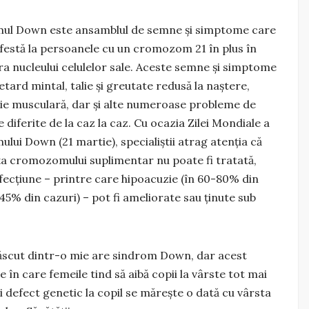
ul Down este ansamblul de semne şi simptome care
festă la persoanele cu un cromozom 21 în plus în
ra nucleului celulelor sale. Aceste semne şi simptome
etard mintal, talie şi greutate redusă la naştere,
ie musculară, dar şi alte numeroase probleme de
 diferite de la caz la caz. Cu ocazia Zilei Mondiale a
lui Down (21 martie), specialiștii atrag atenția că
ţa cromozomului suplimentar nu poate fi tratată,
ecţiune – printre care hipoacuzie (în 60-80% din
45% din cazuri) – pot fi ameliorate sau ţinute sub
născut dintr-o mie are sindrom Down, dar acest
le în care femeile tind să aibă copii la vârste tot mai
nui defect genetic la copil se măreşte o dată cu vârsta