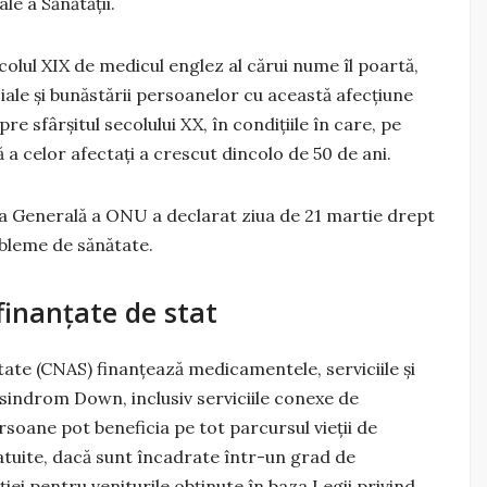
e a Sănătăţii.
olul XIX de medicul englez al cărui nume îl poartă,
ciale şi bunăstării persoanelor cu această afecţiune
re sfârşitul secolului XX, în condiţiile în care, pe
 a celor afectaţi a crescut dincolo de 50 de ani.
rea Generală a ONU a declarat ziua de 21 martie drept
obleme de sănătate.
 finanțate de stat
ate (CNAS) finanţează medicamentele, serviciile şi
sindrom Down, inclusiv serviciile conexe de
rsoane pot beneficia pe tot parcursul vieţii de
atuite, dacă sunt încadrate într-un grad de
iei pentru veniturile obţinute în baza Legii privind