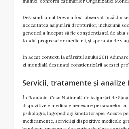
mamei, conform estimărilor Organizaţiei Mondial
Deşi sindromul Down a fost observat încă din sec
necesitatea asigurării drepturilor, incluziunii so
genetică a început să fie conştientizată de abia sp
fondul progreselor medicinii, şi speranţa de viaţă
În acest context, la sfârşitul anului 2011 Aduna
zi mondială destinată conştientizării acestei pr
Servicii, tratamente și analize
În România, Casa Națională de Asigurări de Sănăt
dispozitivele medicale necesare persoanelor cu 
psihologie, logopedie şi kinetoterapie. Aceste pe
medicamente, servicii şi dispozitive medicale gr
handicap, precum şi de scutire de plata contribuţ