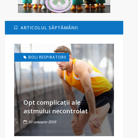
ARTICOLUL SĂPTĂMÂNII
BOLI RESPIRATORII
Opt complicații ale
astmului necontrolat
10 ianuarie 2019