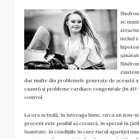
Sindrom
se mani
structu
includ r
hipoton
sănătate
Sindromu
existen
dar multe din problemele generate de această af
cazuri) şi probleme cardiace congenitale (în 40-
control.
La ora actuală, în întreaga lume, circa un nou-
procent este posibil să crească, în special în ţări
înaintate, în condiţiile în care riscul apariţiei u