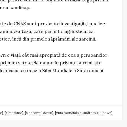
r cu handicap.
te de CNAS sunt prevăzute investigaţii şi analize
 şi amniocenteza, care permit diagnosticarea
tice, încă din primele săptămâni ale sarcinii.
n o viaţă cât mai apropiată de cea a persoanelor
prijinim viitoarele mame în privinţa sarcinii şi a
ulcănescu, cu ocazia Zilei Mondiale a Sindromului
e
], [
simptome
], [
sindromul down
], [
ziua mondiala a sindromului down
]