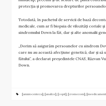
protecţia şi promovarea drepturilor persoanelo
Totodată, în pachetul de servicii de bază deconta
medicale, cum ar fi biopsia de vilozităţi coriale
sindromului Down la făt, dar şi alte anomalii gene
„Dorim să asigurăm persoanelor cu sindrom Dow
care nu au această afecţiune genetică, dar şi să s
fătului”, a declarat preşedintele CNAS, Răzvan V
Down.
[
amniocenteza
], [
analize
], [
copii
], [
cromozom
], [
meedicament