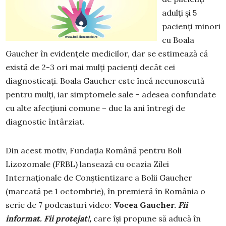
adulți și 5
pacienți minori
cu Boala
Gaucher în evidențele medicilor, dar se estimează că
există de 2-3 ori mai mulți pacienți decât cei
diagnosticați. Boala Gaucher este încă necunoscută
pentru mulți, iar simptomele sale – adesea confundate
cu alte afecțiuni comune – duc la ani întregi de
diagnostic întârziat.
Din acest motiv, Fundația Română pentru Boli
Lizozomale (FRBL) lansează cu ocazia Zilei
Internaționale de Conștientizare a Bolii Gaucher
(marcată pe 1 octombrie), în premieră în România o
serie de 7 podcasturi video:
Vocea Gaucher.
Fii
informat. Fii protejat!,
care își propune să aducă în