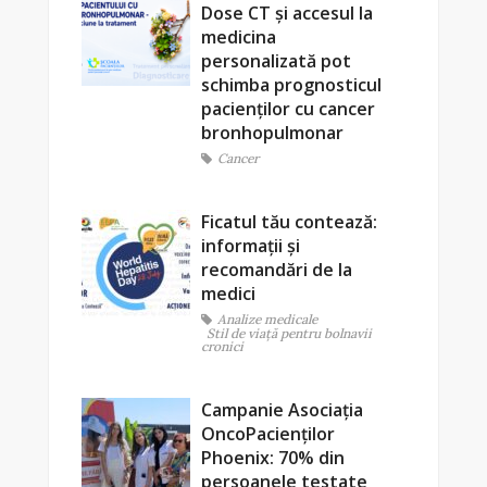
Dose CT și accesul la
medicina
personalizată pot
schimba prognosticul
pacienților cu cancer
bronhopulmonar
Cancer
Ficatul tău contează:
informații și
recomandări de la
medici
Analize medicale
Stil de viaţă pentru bolnavii
cronici
Campanie Asociația
OncoPacienților
Phoenix: 70% din
persoanele testate