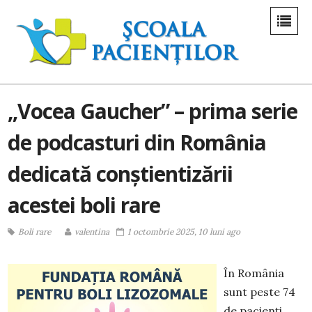
„Vocea Gaucher” – prima serie
de podcasturi din România
dedicată conștientizării
acestei boli rare
Boli rare
valentina
1 octombrie 2025, 10 luni ago
În România
sunt peste 74
de pacienți