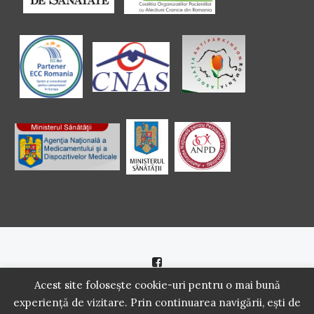
Politică de cookie
|
Politică de confidenţialitate
Acest site folosește cookie-uri pentru o mai bună
experiență de vizitare. Prin continuarea navigării, ești de
2016 - 2021 Copyright. Scoala Pacientilor - QUINN Media SRL.