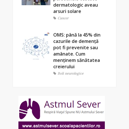
dermatologic aveau
arsuri solare
Cancer
OMS: până la 45% din
cazurile de demență
pot fi prevenite sau
amânate. Cum
menținem sănătatea
creierului
Boli neurologice