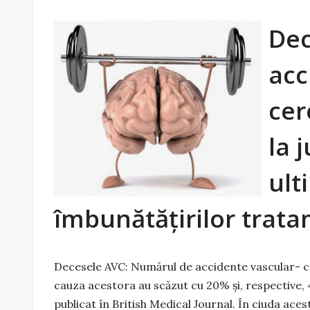
Dec
acc
cer
la 
ult
îmbunătățirilor trata
Decesele AVC: Numărul de accidente vascular- c
cauza acestora au scăzut cu 20% și, respective, 
publicat în British Medical Journal. În ciuda aces