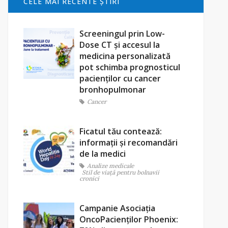
CELE MAI RECENTE ŞTIRI
Screeningul prin Low-
Dose CT și accesul la
medicina personalizată
pot schimba prognosticul
pacienților cu cancer
bronhopulmonar
Cancer
Ficatul tău contează:
informații și recomandări
de la medici
Analize medicale
Stil de viaţă pentru bolnavii
cronici
Campanie Asociația
OncoPacienților Phoenix: