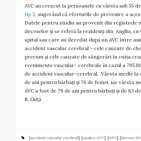
AVC au crescut la persoanele cu vârsta sub 55 de
tip 2
, sugerând că eforturile de prevenire a aceste
Datele pentru studiu au provenit din registrele m
deceselor și se referă la rezidenți din Anglia, cu
spital sau care au decedat după un AVC între anii
accident vascular cerebral – cele cauzate de che
precum și cele cauzate de sângerări în cutia cra
evenimente vascular- cerebrale în cazul a 795.8
de accident vascular-cerebral. Vârsta medie la d
de ani pentru bărbați și 76 de femei, iar vârsta
AVC a fost de 79 de ani pentru bărbați și de 83 de
B. Guță
[
accident vascular cerebral
], [
analize AVC
], [
AVC
], [
decese AV