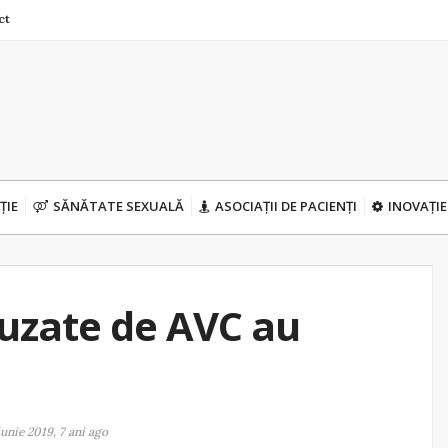
ct
ȚIE
SĂNĂTATE SEXUALĂ
ASOCIAȚII DE PACIENȚI
INOVAȚIE
auzate de AVC au
iunie 2019, 7 ani ago