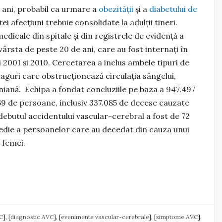
 ani, probabil ca urmare a
obezității
și a
diabetului de
i afecțiuni trebuie consolidate la adulții tineri.
edicale din spitale și din registrele de evidență a
 vârsta de peste 20 de ani, care au fost internați în
 2001 și 2010. Cercetarea a inclus ambele tipuri de
aguri care obstrucționează circulația sângelui,
niană. Echipa a fondat concluziile pe baza a 947.497
69 de persoane, inclusiv 337.085 de decese cauzate
ebutul accidentului vascular-cerebral a fost de 72
 medie a persoanelor care au decedat din cauza unui
 femei.
C
], [
diagnostic AVC
], [
evenimente vascular-cerebrale
], [
simptome AVC
],