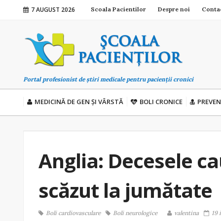
7 AUGUST 2026
Scoala Pacientilor
Despre noi
Conta
Portal profesionist de știri medicale pentru pacienții cronici
MEDICINĂ DE GEN ȘI VÂRSTĂ
BOLI CRONICE
PREVEN
Anglia: Decesele c
scăzut la jumătate
Boli cardiovasculare
Boli neurologice
valentina
19 