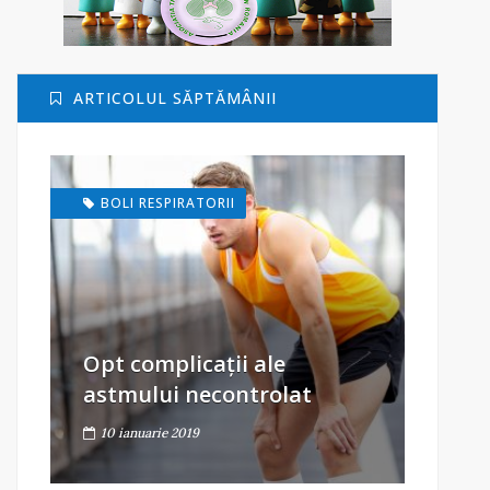
ARTICOLUL SĂPTĂMÂNII
BOLI RESPIRATORII
Opt complicații ale
astmului necontrolat
10 ianuarie 2019