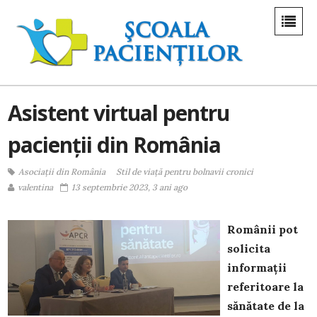
Asistent virtual pentru
pacienții din România
Asociații din România
Stil de viaţă pentru bolnavii cronici
valentina
13 septembrie 2023, 3 ani ago
Românii pot
solicita
informații
referitoare la
sănătate de la