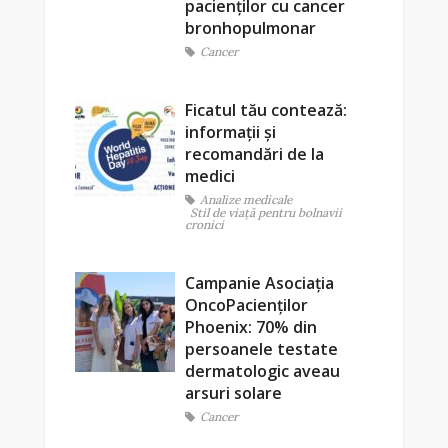
pacienților cu cancer
bronhopulmonar
Cancer
Ficatul tău contează:
informații și
recomandări de la
medici
Analize medicale
Stil de viaţă pentru bolnavii
cronici
Campanie Asociația
OncoPacienților
Phoenix: 70% din
persoanele testate
dermatologic aveau
arsuri solare
Cancer