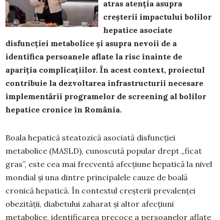
atras atenția asupra
creșterii impactului bolilor
hepatice asociate
disfuncției metabolice și asupra nevoii de a
identifica persoanele aflate la risc înainte de
apariția complicațiilor. În acest context, proiectul
contribuie la dezvoltarea infrastructurii necesare
implementării programelor de screening al bolilor
hepatice cronice în România.
Boala hepatică steatozică asociată disfuncției
metabolice (MASLD), cunoscută popular drept „ficat
gras”, este cea mai frecventă afecțiune hepatică la nivel
mondial și una dintre principalele cauze de boală
cronică hepatică. În contextul creșterii prevalenței
obezității, diabetului zaharat și altor afecțiuni
metabolice, identificarea precoce a persoanelor aflate