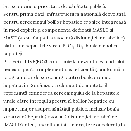
la risc devine o prioritate de sănătate publică.
Pentru prima dată, infrastructura națională dezvoltată
pentru screeningul bolilor hepatice cronice integrează
în mod explicit și componenta dedicată MASLD și
MASH (steatohepatita asociată disfuncției metabolice),
alături de hepatitele virale B, C și D și boala alcoolică
hepatică.
Proiectul LIVE(RO)3 contribuie la dezvoltarea cadrului
necesar pentru implementarea eficientă și uniformă a
programelor de screening pentru bolile cronice
hepatice în România. Un element de noutate îl
reprezintă extinderea screeningului de la hepatitele
virale către întregul spectru al bolilor hepatice cu
impact major asupra sănătății publice, inclusiv boala
steatozică hepatică asociată disfuncției metabolice
(MASLD), afecțiune aflată într-o creștere accelerată la