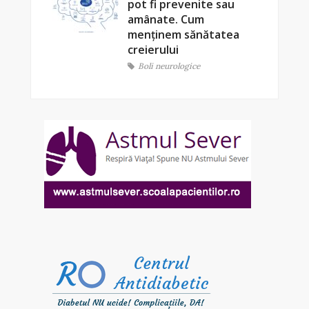
pot fi prevenite sau
amânate. Cum
menținem sănătatea
creierului
Boli neurologice