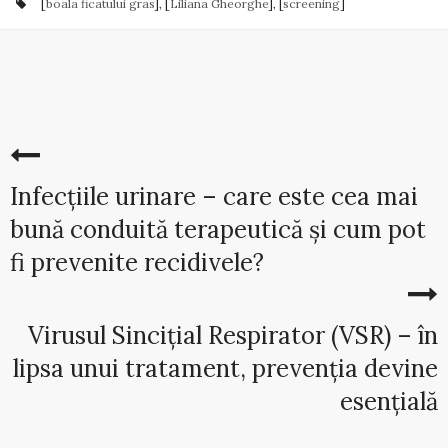
[
boala ficatului gras
], [
Liliana Gheorghe
], [
screening
]
Infecțiile urinare – care este cea mai
bună conduită terapeutică și cum pot
fi prevenite recidivele?
Virusul Sincițial Respirator (VSR) – în
lipsa unui tratament, prevenția devine
esențială