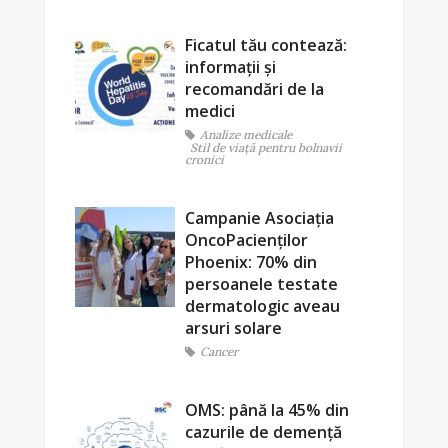
Ficatul tău contează:
informații și
recomandări de la
medici
Analize medicale
Stil de viaţă pentru bolnavii
cronici
Campanie Asociația
OncoPacienților
Phoenix: 70% din
persoanele testate
dermatologic aveau
arsuri solare
Cancer
OMS: până la 45% din
cazurile de demență