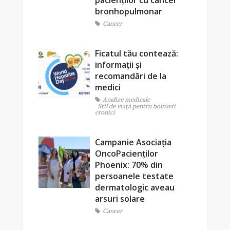
bronhopulmonar
Cancer
Ficatul tău contează:
informații și
recomandări de la
medici
Analize medicale
Stil de viaţă pentru bolnavii
cronici
Campanie Asociația
OncoPacienților
Phoenix: 70% din
persoanele testate
dermatologic aveau
arsuri solare
Cancer