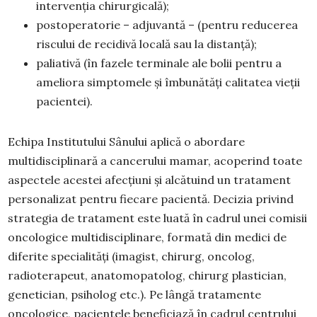
intervenția chirurgicală);
postoperatorie – adjuvantă – (pentru reducerea
riscului de recidivă locală sau la distanță);
paliativă (în fazele terminale ale bolii pentru a
ameliora simptomele și îmbunătăți calitatea vieții
pacientei).
Echipa Institutului Sânului aplică o abordare
multidisciplinară a cancerului mamar, acoperind toate
aspectele acestei afecțiuni și alcătuind un tratament
personalizat pentru fiecare pacientă. Decizia privind
strategia de tratament este luată în cadrul unei comisii
oncologice multidisciplinare, formată din medici de
diferite specialități (imagist, chirurg, oncolog,
radioterapeut, anatomopatolog, chirurg plastician,
genetician, psiholog etc.). Pe lângă tratamente
oncologice, pacientele beneficiază în cadrul centrului