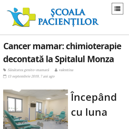
Cancer mamar: chimioterapie
decontată la Spitalul Monza
Sănătatea genito-mamară
valentina
13 septembrie 2019, 7 ani ago
Începând
cu luna