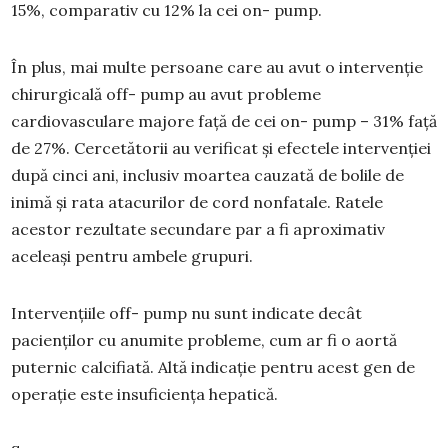
15%, comparativ cu 12% la cei on- pump.
În plus, mai multe persoane care au avut o intervenție
chirurgicală off- pump au avut probleme
cardiovasculare majore față de cei on- pump – 31% față
de 27%. Cercetătorii au verificat și efectele intervenției
după cinci ani, inclusiv moartea cauzată de bolile de
inimă și rata atacurilor de cord nonfatale. Ratele
acestor rezultate secundare par a fi aproximativ
aceleași pentru ambele grupuri.
Intervențiile off- pump nu sunt indicate decât
pacienților cu anumite probleme, cum ar fi o aortă
puternic calcifiată. Altă indicație pentru acest gen de
operație este insuficiența hepatică.