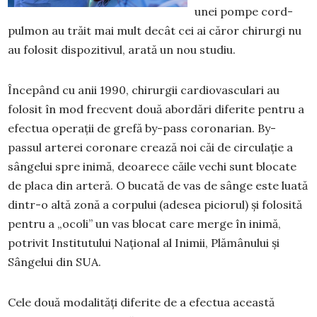
unei pompe cord-
pulmon au trăit mai mult decât cei ai căror chirurgi nu
au folosit dispozitivul, arată un nou studiu.
Începând cu anii 1990, chirurgii cardiovasculari au
folosit în mod frecvent două abordări diferite pentru a
efectua operații de grefă by-pass coronarian. By-
passul arterei coronare crează noi căi de circulație a
sângelui spre inimă, deoarece căile vechi sunt blocate
de placa din arteră. O bucată de vas de sânge este luată
dintr-o altă zonă a corpului (adesea piciorul) și folosită
pentru a „ocoli” un vas blocat care merge în inimă,
potrivit Institutului Național al Inimii, Plămânului și
Sângelui din SUA.
Cele două modalități diferite de a efectua această