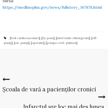
Sursa:
https://medlineplus.gov/news/fullstory_167878.html
[
boli cardiovasculare
], [
by-pass
], [
interventie chirurgicala
], [
off-
pump
], [
on- pump
], [
operatie
], [
pompa cord- pulmon
]
Școala de vară a pacienților cronici
Infarctul are loc mai des lunea,