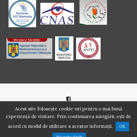
Politică de cookie
|
Politică de confidenţialitate
Acest site folosește cookie-uri pentru o mai bună
experiență de vizitare. Prin continuarea navigării, ești de
2016 - 2021 Copyright. Scoala Pacientilor - QUINN Media SRL.
acord cu modul de utilizare a acestor informații.
OK
Toate drepturile rezervate.