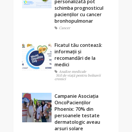
personalizată pot
schimba prognosticul
pacienților cu cancer
bronhopulmonar
Cancer
Ficatul tău contează:
informații și
recomandări de la
medici
Analize medicale
Stil de viaţă pentru bolnavii
cronici
Campanie Asociația
OncoPacienților
Phoenix: 70% din
persoanele testate
dermatologic aveau
arsuri solare