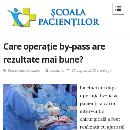
Care operație by-pass are
rezultate mai bune?
Boli cardiovasculare
valentina
25 august 2017, 9 ani ago
La cinci ani după
operația by-pass,
pacienții a căror
intervenție
chirurgicală a fost
realizată cu ajutorul