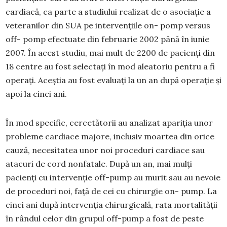
cardiacă, ca parte a studiului realizat de o asociație a
veteranilor din SUA pe intervențiile on- pomp versus
off- pomp efectuate din februarie 2002 până în iunie
2007. În acest studiu, mai mult de 2200 de pacienți din
18 centre au fost selectați în mod aleatoriu pentru a fi
operați. Aceștia au fost evaluați la un an după operație și
apoi la cinci ani.
În mod specific, cercetătorii au analizat apariția unor
probleme cardiace majore, inclusiv moartea din orice
cauză, necesitatea unor noi proceduri cardiace sau
atacuri de cord nonfatale. După un an, mai mulți
pacienți cu intervenție off-pump au murit sau au nevoie
de proceduri noi, față de cei cu chirurgie on- pump. La
cinci ani după intervenția chirurgicală, rata mortalității
în rândul celor din grupul off-pump a fost de peste