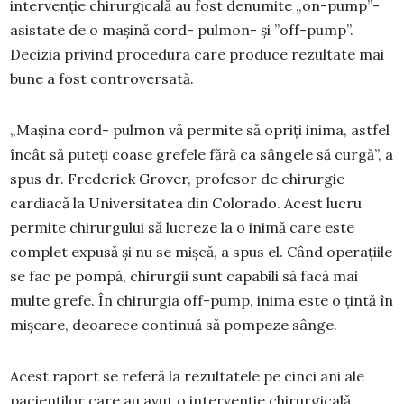
intervenție chirurgicală au fost denumite „on-pump”-
asistate de o mașină cord- pulmon- și ”off-pump”.
Decizia privind procedura care produce rezultate mai
bune a fost controversată.
„Mașina cord- pulmon vă permite să opriți inima, astfel
încât să puteți coase grefele fără ca sângele să curgă”, a
spus dr. Frederick Grover, profesor de chirurgie
cardiacă la Universitatea din Colorado. Acest lucru
permite chirurgului să lucreze la o inimă care este
complet expusă și nu se mișcă, a spus el. Când operațiile
se fac pe pompă, chirurgii sunt capabili să facă mai
multe grefe. În chirurgia off-pump, inima este o țintă în
mișcare, deoarece continuă să pompeze sânge.
Acest raport se referă la rezultatele pe cinci ani ale
pacienților care au avut o intervenție chirurgicală