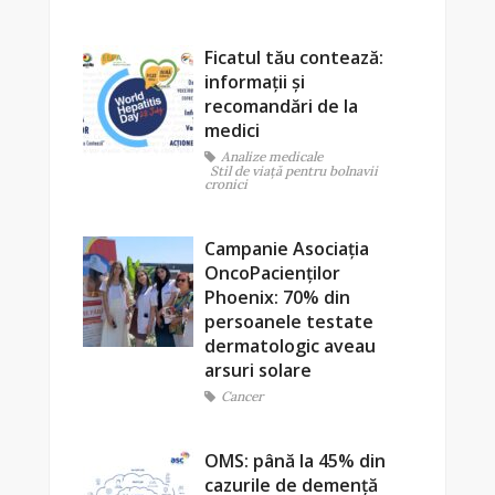
Ficatul tău contează:
informații și
recomandări de la
medici
Analize medicale
Stil de viaţă pentru bolnavii
cronici
Campanie Asociația
OncoPacienților
Phoenix: 70% din
persoanele testate
dermatologic aveau
arsuri solare
Cancer
OMS: până la 45% din
cazurile de demență