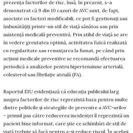
prezența factorilor de risc, însă, în prezent, s-a
demonstrat că 9 din 10 cazuri de AVC sunt, de fapt,
asociate cu factori modificabili, ce pot fi gestionați sau
îmbunătățiți printr-un stil de viață sănătos sau prin
asistență medicală preventivă. Prin stilul de viață se are
în vedere greutatea optimă, activitatea fizică realizată
cu regularitate sau renunțarea la fumat, pe când prin
acțiuni medicale preventive se recomandă efectuarea
periodică a analizelor pentru hipertensiune arterială,
colesterol sau fibrilație atrială (FA).
Raportul EIU evidențiază că educația publicului larg
asupra factorilor de risc reprezintă baza pentru multe
dintre politicile și strategiile de prevenire a AVC-urilor
– primul pas către reducerea incidenței îl reprezintă un
pacient bine informat, care știe ce schimbări de stil de
viață trebuie să facă pentru a-și reduce riscul. În același