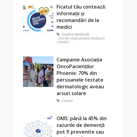
Ficatul tău contează:
informații și
recomandări de la
medici
Analize medicale
Stil de viaţă pentru bolnavii
cronici
Campanie Asociația
OncoPacienților
Phoenix: 70% din
persoanele testate
dermatologic aveau
arsuri solare
Cancer
OMS: până la 45% din
cazurile de demență
pot fi prevenite sau