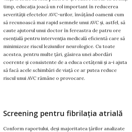
timp, educația joacă un rol important în reducerea
severității efectelor AVC-urilor, învățând oamenii cum
să recunoască mai rapid semnele unui AVC și, astfel, să
caute ajutorul unui doctor în fereastra de patru ore
esențială pentru intervenția medicală eficientă care să
minimizeze riscul leziunilor neurologice. Cu toate
acestea, pentru multe țări, găsirea unei abordări
coerente și consistente de a educa cetățenii și a-i ajuta
să facă acele schimbări de viață ce ar putea reduce
riscul unui AVC rămâne o provocare.
Screening pentru fibrilația atrială
Conform raportului, deși majoritatea țărilor analizate