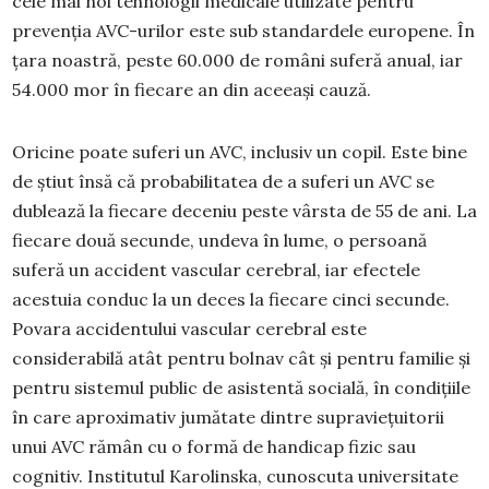
cele mai noi tehnologii medicale utilizate pentru
prevenția AVC-urilor este sub standardele europene. În
țara noastră, peste 60.000 de români suferă anual, iar
54.000 mor în fiecare an din aceeași cauză.
Oricine poate suferi un AVC, inclusiv un copil. Este bine
de știut însă că probabilitatea de a suferi un AVC se
dublează la fiecare deceniu peste vârsta de 55 de ani. La
fiecare două secunde, undeva în lume, o persoană
suferă un accident vascular cerebral, iar efectele
acestuia conduc la un deces la fiecare cinci secunde.
Povara accidentului vascular cerebral este
considerabilă atât pentru bolnav cât și pentru familie și
pentru sistemul public de asistentă socială, în condițiile
în care aproximativ jumătate dintre supraviețuitorii
unui AVC rămân cu o formă de handicap fizic sau
cognitiv. Institutul Karolinska, cunoscuta universitate