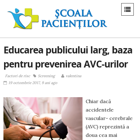
Educarea publicului larg, baza
pentru prevenirea AVC-urilor
Factori de risc
Screening
valentina
19 octombrie 2017, 9 ani ago
Chiar dacă
accidentele
vascular- cerebrale
(AVC) reprezintă a
doua cea mai