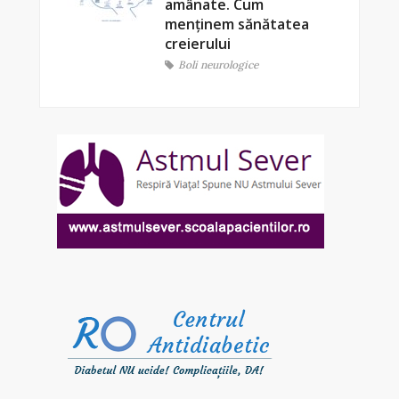
amânate. Cum
menținem sănătatea
creierului
Boli neurologice