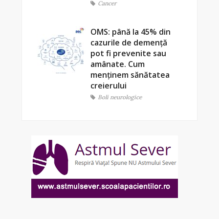
Cancer
OMS: până la 45% din
cazurile de demență
pot fi prevenite sau
amânate. Cum
menținem sănătatea
creierului
Boli neurologice