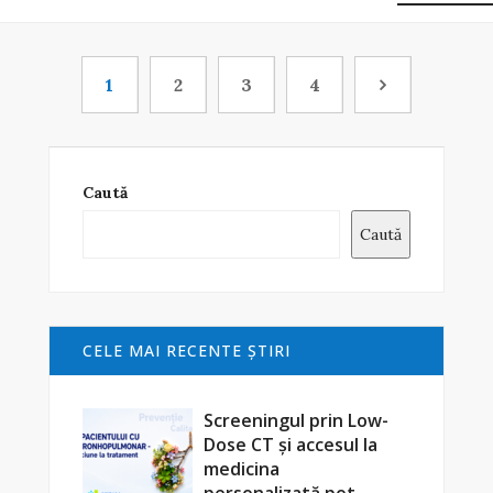
1
2
3
4
Caută
Caută
CELE MAI RECENTE ŞTIRI
Screeningul prin Low-
Dose CT și accesul la
medicina