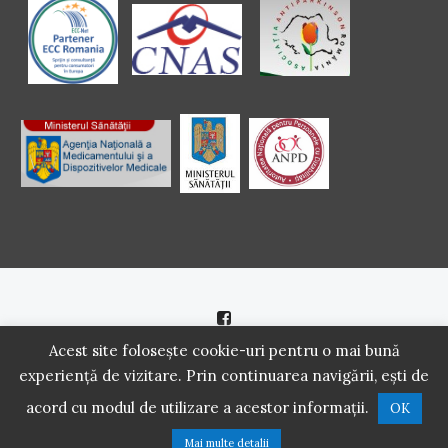
Politică de cookie
|
Politică de confidenţialitate
Acest site folosește cookie-uri pentru o mai bună
experiență de vizitare. Prin continuarea navigării, ești de
2016 - 2021 Copyright. Scoala Pacientilor - QUINN Media SRL.
acord cu modul de utilizare a acestor informații.
OK
Toate drepturile rezervate.
Mai multe detalii