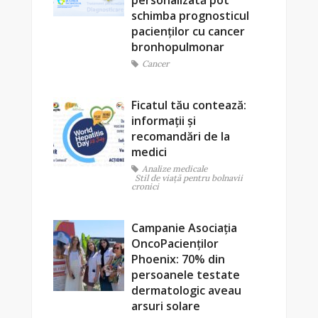
personalizată pot
schimba prognosticul
pacienților cu cancer
bronhopulmonar
Cancer
Ficatul tău contează:
informații și
recomandări de la
medici
Analize medicale
Stil de viaţă pentru bolnavii
cronici
Campanie Asociația
OncoPacienților
Phoenix: 70% din
persoanele testate
dermatologic aveau
arsuri solare