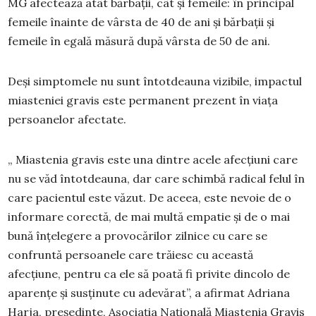
MG afectează atât bărbații, cât și femeile: în principal
femeile înainte de vârsta de 40 de ani și bărbații și
femeile în egală măsură după vârsta de 50 de ani.
Deși simptomele nu sunt întotdeauna vizibile, impactul
miasteniei gravis este permanent prezent în viața
persoanelor afectate.
„ Miastenia gravis este una dintre acele afecțiuni care
nu se văd întotdeauna, dar care schimbă radical felul în
care pacientul este văzut. De aceea, este nevoie de o
informare corectă, de mai multă empatie și de o mai
bună înțelegere a provocărilor zilnice cu care se
confruntă persoanele care trăiesc cu această
afecțiune, pentru ca ele să poată fi privite dincolo de
aparențe și susținute cu adevărat”, a afirmat Adriana
Harja, președinte, Asociația Națională Miastenia Gravis