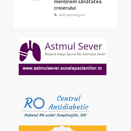
menținem sănătatea
creierului
Boli neurologice