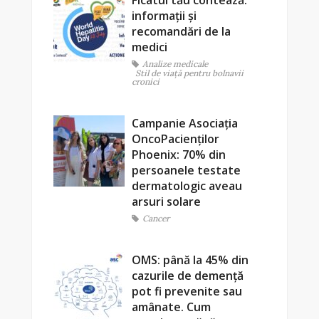
Ficatul tău contează:
informații și
recomandări de la
medici
Analize medicale
Stil de viaţă pentru bolnavii
cronici
Campanie Asociația
OncoPacienților
Phoenix: 70% din
persoanele testate
dermatologic aveau
arsuri solare
Cancer
OMS: până la 45% din
cazurile de demență
pot fi prevenite sau
amânate. Cum