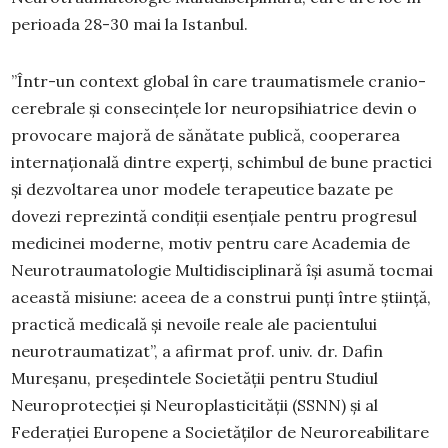
perioada 28-30 mai la Istanbul.
”Într-un context global în care traumatismele cranio-
cerebrale și consecințele lor neuropsihiatrice devin o
provocare majoră de sănătate publică, cooperarea
internațională dintre experți, schimbul de bune practici
și dezvoltarea unor modele terapeutice bazate pe
dovezi reprezintă condiții esențiale pentru progresul
medicinei moderne, motiv pentru care Academia de
Neurotraumatologie Multidisciplinară își asumă tocmai
această misiune: aceea de a construi punți între știință,
practică medicală și nevoile reale ale pacientului
neurotraumatizat”, a afirmat prof. univ. dr. Dafin
Mureșanu, președintele Societăţii pentru Studiul
Neuroprotecţiei şi Neuroplasticităţii (SSNN) şi al
Federaţiei Europene a Societăţilor de Neuroreabilitare