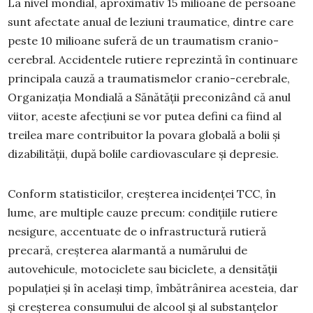
La nivel mondial, aproximativ 15 milioane de persoane
sunt afectate anual de leziuni traumatice, dintre care
peste 10 milioane suferă de un traumatism cranio-
cerebral. Accidentele rutiere reprezintă în continuare
principala cauză a traumatismelor cranio-cerebrale,
Organizația Mondială a Sănătății preconizând că anul
viitor, aceste afecțiuni se vor putea defini ca fiind al
treilea mare contribuitor la povara globală a bolii și
dizabilității, după bolile cardiovasculare și depresie.
Conform statisticilor, creșterea incidenței TCC, în
lume, are multiple cauze precum: condițiile rutiere
nesigure, accentuate de o infrastructură rutieră
precară, creșterea alarmantă a numărului de
autovehicule, motociclete sau biciclete, a densității
populației și în același timp, îmbătrânirea acesteia, dar
și creșterea consumului de alcool și al substanțelor