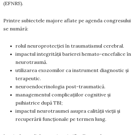
(EFNRS).
Printre subiectele majore aflate pe agenda congresului
se numără:
rolul neuroprotecției în traumatismul cerebral.
impactul integrității barierei hemato-encefalice în
neurotraumă.
utilizarea exozomilor ca instrument diagnostic și
terapeutic.
neuroendocrinologia post-traumatică.
managementul complicațiilor cognitive și
psihiatrice după TBI;
impactul neurotraumei asupra calității vieții și
recuperării funcționale pe termen lung.