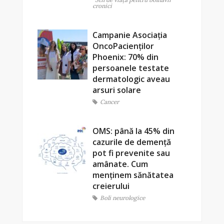
cronici
Campanie Asociația
OncoPacienților
Phoenix: 70% din
persoanele testate
dermatologic aveau
arsuri solare
Cancer
OMS: până la 45% din
cazurile de demență
pot fi prevenite sau
amânate. Cum
menținem sănătatea
creierului
Boli neurologice