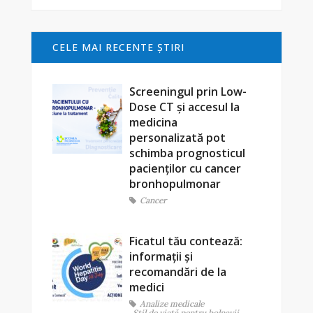
CELE MAI RECENTE ŞTIRI
Screeningul prin Low-
Dose CT și accesul la
medicina
personalizată pot
schimba prognosticul
pacienților cu cancer
bronhopulmonar
Cancer
Ficatul tău contează:
informații și
recomandări de la
medici
Analize medicale
Stil de viaţă pentru bolnavii