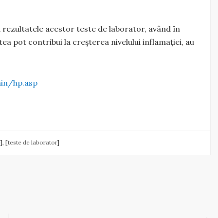
ă rezultatele acestor teste de laborator, având în
ea pot contribui la creșterea nivelului inflamației, au
in/hp.asp
], [
teste de laborator
]