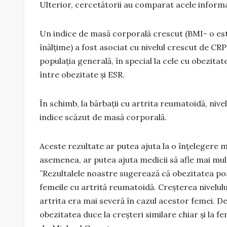
Ulterior, cercetătorii au comparat acele informaț
Un indice de masă corporală crescut (BMI- o est
înălțime) a fost asociat cu nivelul crescut de CRP
populația generală, în special la cele cu obezit
între obezitate și ESR.
În schimb, la bărbații cu artrita reumatoidă, nive
indice scăzut de masă corporală.
Aceste rezultate ar putea ajuta la o înțelegere ma
asemenea, ar putea ajuta medicii să afle mai mult
”Rezultalele noastre sugerează că obezitatea poa
femeile cu artrită reumatoidă. Creșterea nivelului
artrita era mai severă în cazul acestor femei. D
obezitatea duce la creșteri similare chiar și la f