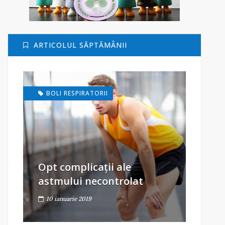
ARTICOLUL SĂPTĂMÂNII
BOLI RESPIRATORII
Opt complicații ale
astmului necontrolat
10 ianuarie 2019