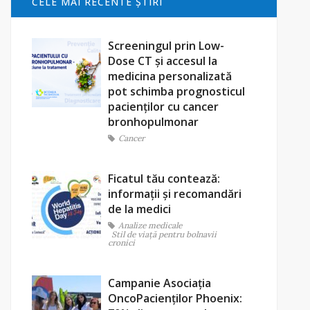
CELE MAI RECENTE ŞTIRI
Screeningul prin Low-
Dose CT și accesul la
medicina personalizată
pot schimba prognosticul
pacienților cu cancer
bronhopulmonar
Cancer
Ficatul tău contează:
informații și recomandări
de la medici
Analize medicale
Stil de viaţă pentru bolnavii
cronici
Campanie Asociația
OncoPacienților Phoenix: