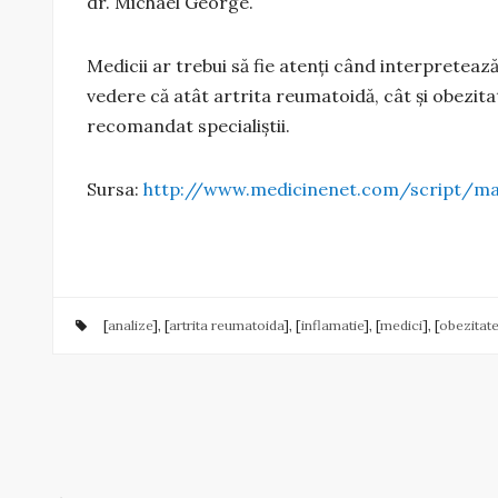
dr. Michael George.
Medicii ar trebui să fie atenți când interpreteaz
vedere că atât artrita reumatoidă, cât și obezitat
recomandat specialiștii.
Sursa:
http://www.medicinenet.com/script/ma
[
analize
], [
artrita reumatoida
], [
inflamatie
], [
medici
], [
obezitate