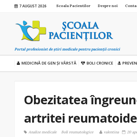
7 AUGUST 2026
Scoala Pacientilor
Despre noi
Conta
Portal profesionist de știri medicale pentru pacienții cronici
MEDICINĂ DE GEN ȘI VÂRSTĂ
BOLI CRONICE
PREVEN
Obezitatea îngreun
artritei reumatoide
Analize medicale
Boli reumatologice
valentina
20 apr