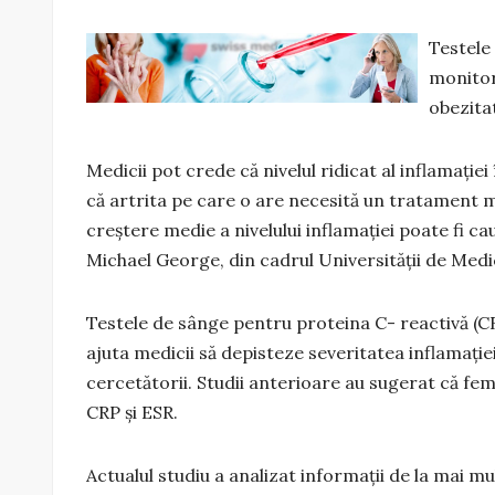
Testele 
monitor
obezita
Medicii pot crede că nivelul ridicat al inflamați
că artrita pe care o are necesită un tratament m
creștere medie a nivelului inflamației poate fi cau
Michael George, din cadrul Universității de Medi
Testele de sânge pentru proteina C- reactivă (CR
ajuta medicii să depisteze severitatea inflamație
cercetătorii. Studii anterioare au sugerat că fe
CRP și ESR.
Actualul studiu a analizat informații de la mai m