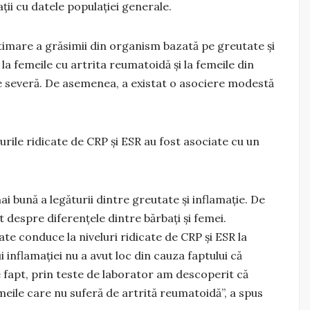
ii cu datele populației generale.
imare a grăsimii din organism bazată pe greutate și
 la femeile cu artrita reumatoidă și la femeile din
ate severă. De asemenea, a existat o asociere modestă
lurile ridicate de CRP și ESR au fost asociate cu un
i bună a legăturii dintre greutate și inflamație. De
 despre diferențele dintre bărbați și femei.
te conduce la niveluri ridicate de CRP și ESR la
 inflamației nu a avut loc din cauza faptului că
e fapt, prin teste de laborator am descoperit că
emeile care nu suferă de artrită reumatoidă”, a spus