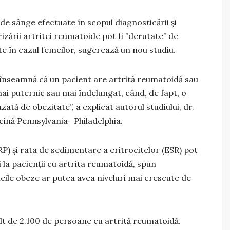
de sânge efectuate în scopul diagnosticării și
izării artritei reumatoide pot fi ”derutate” de
te în cazul femeilor, sugerează un nou studiu.
ei înseamnă că un pacient are artrită reumatoidă sau
ai puternic sau mai îndelungat, când, de fapt, o
zată de obezitate”, a explicat autorul studiului, dr.
cină Pennsylvania- Philadelphia.
P) și rata de sedimentare a eritrocitelor (ESR) pot
i la pacienții cu artrita reumatoidă, spun
meile obeze ar putea avea niveluri mai crescute de
ult de 2.100 de persoane cu artrită reumatoidă.