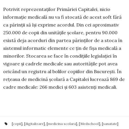
Potrivit reprezentaților Primăriei Capitalei, nicio
informație medicală nu va fi stocată de acest soft fără
ca părinții să își exprime acordul. Din cei aproximativ
250.000 de copii din unitățile școlare, pentru 90.000
există deja acorduri din partea părinților de a stoca în
sistemul informatic elemente ce țin de fișa medicală a
minorilor. Stocarea se face în condiţiile legislaţiei în
vigoare şi cadrele medicale sau autoritățile pot avea
oricând un registru al bolilor copiilor din Bucureşti. În
reţeaua de medicină școlară a Capitalei lucrează 869 de
cadre medicale: 266 medici şi 603 asistenţi medicali.
[
copii
], [
digitalizare
], [
medicina scolara
], [
Medschool
], [
sanatate
]