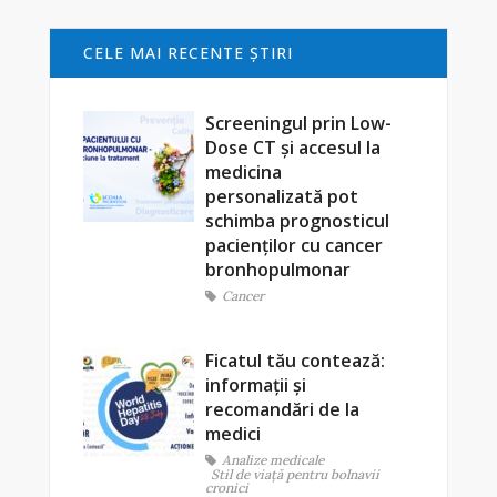
CELE MAI RECENTE ŞTIRI
Screeningul prin Low-
Dose CT și accesul la
medicina
personalizată pot
schimba prognosticul
pacienților cu cancer
bronhopulmonar
Cancer
Ficatul tău contează:
informații și
recomandări de la
medici
Analize medicale
Stil de viaţă pentru bolnavii
cronici