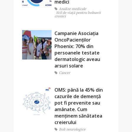
medici
Analize medicale
Stil de viaţă pentru bolnavii
cronici
Campanie Asociația
OncoPacienților
Phoenix: 70% din
persoanele testate
dermatologic aveau
arsuri solare
Cancer
OMS: până la 45% din
cazurile de demență
pot fi prevenite sau
amânate. Cum
menținem sănătatea
creierului
Boli neurologice