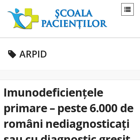
ARPID
Imunodeficiențele
primare – peste 6.000 de
români nediagnosticați
sau cu diagnostic greșit