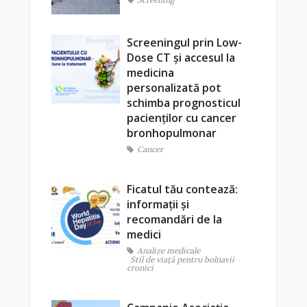
Screeningul prin Low-
Dose CT și accesul la
medicina
personalizată pot
schimba prognosticul
pacienților cu cancer
bronhopulmonar
Cancer
Ficatul tău contează:
informații și
recomandări de la
medici
Analize medicale
Stil de viaţă pentru bolnavii
cronici