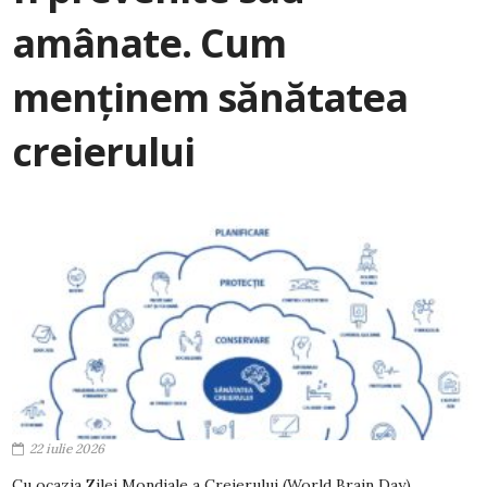
amânate. Cum
menținem sănătatea
creierului
22 iulie 2026
Cu ocazia Zilei Mondiale a Creierului (World Brain Day),