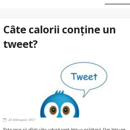
Câte calorii conține un
tweet?
24 februarie 2017
Este ușor să aflați câte calorii sunt într-o prăjitură. Dar într-un