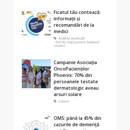
Ficatul tău contează:
informații și
recomandări de la
medici
Analize medicale
Stil de viaţă pentru bolnavii
cronici
Campanie Asociația
OncoPacienților
Phoenix: 70% din
persoanele testate
dermatologic aveau
arsuri solare
Cancer
OMS: până la 45% din
cazurile de demență