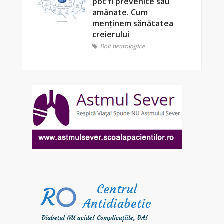
pot fi prevenite sau
amânate. Cum
menținem sănătatea
creierului
Boli neurologice