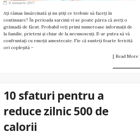
6 ianuarie 2017
Ați rămas însărcinată și nu știți ce trebuie să faceți în
continuare? În perioada sarcinii vi se poate părea că aveți o
grămadă de făcut. Probabil veți primi numeroase informații de
la familie, prieteni și chiar de la necunoscuți. S-ar putea să vă
confruntați cu emoții amestecate. Fie că sunteți foarte fericită
ori copleșită –
[ Read More 
10 sfaturi pentru a
reduce zilnic 500 de
calorii