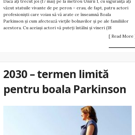
Dacă ați trecut joi (17 mai) pe la metrou Unirii 1, cu siguranță ați
văzut statuile vivante de pe peron – erau, de fapt, patru actori
profesioniști care voiau să vă arate ce înseamnă Boala
Parkinson și cum afectează viețile bolnavilor și pe ale familiilor
acestora. Cu aceiași actori vă puteți întâlni și vineri (18
[ Read More 
2030 – termen limită
pentru boala Parkinson