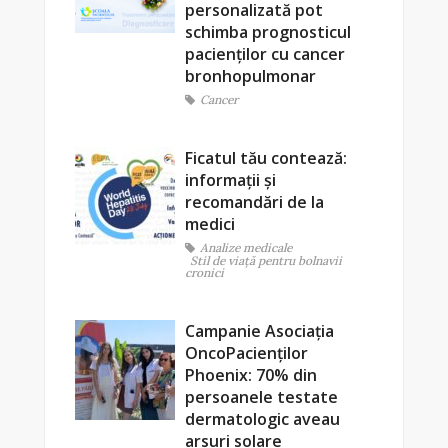
personalizată pot
schimba prognosticul
pacienților cu cancer
bronhopulmonar
Cancer
Ficatul tău contează:
informații și
recomandări de la
medici
Analize medicale
Stil de viaţă pentru bolnavii
cronici
Campanie Asociația
OncoPacienților
Phoenix: 70% din
persoanele testate
dermatologic aveau
arsuri solare