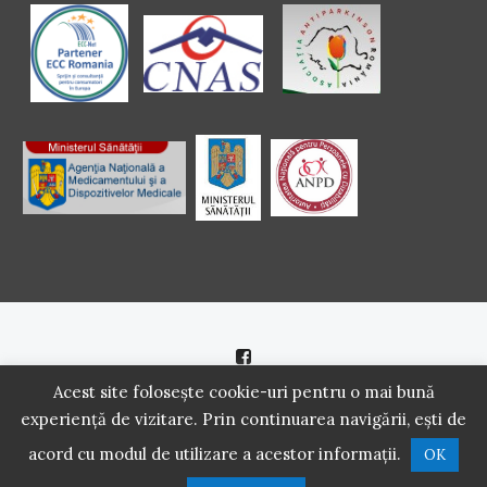
Politică de cookie
|
Politică de confidenţialitate
Acest site folosește cookie-uri pentru o mai bună
experiență de vizitare. Prin continuarea navigării, ești de
2016 - 2021 Copyright. Scoala Pacientilor - QUINN Media SRL.
acord cu modul de utilizare a acestor informații.
OK
Toate drepturile rezervate.