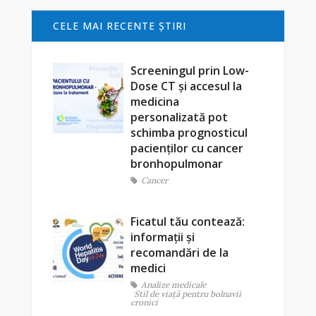
CELE MAI RECENTE ŞTIRI
Screeningul prin Low-
Dose CT și accesul la
medicina
personalizată pot
schimba prognosticul
pacienților cu cancer
bronhopulmonar
Cancer
Ficatul tău contează:
informații și
recomandări de la
medici
Analize medicale
Stil de viaţă pentru bolnavii
cronici