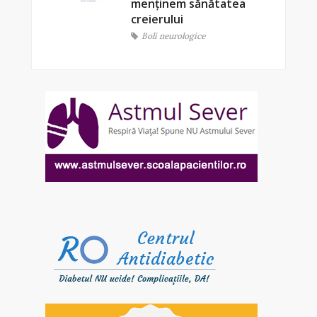
menținem sănătatea
creierului
Boli neurologice