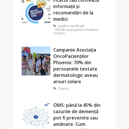
Ficatul tău contează:
informații și
recomandări de la
medici
Analize medicale
Stil de viaţă pentru bolnavii
cronici
Campanie Asociația
OncoPacienților
Phoenix: 70% din
persoanele testate
dermatologic aveau
arsuri solare
Cancer
OMS: până la 45% din
cazurile de demență
pot fi prevenite sau
amânate. Cum