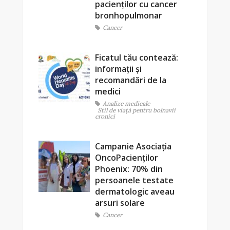
pacienților cu cancer
bronhopulmonar
Cancer
Ficatul tău contează:
informații și
recomandări de la
medici
Analize medicale
Stil de viaţă pentru bolnavii
cronici
Campanie Asociația
OncoPacienților
Phoenix: 70% din
persoanele testate
dermatologic aveau
arsuri solare
Cancer