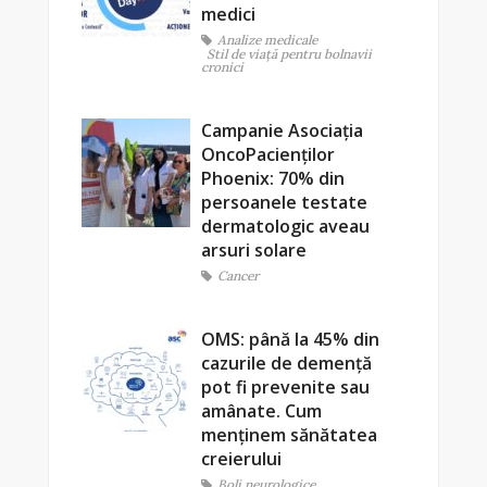
medici
Analize medicale
Stil de viaţă pentru bolnavii
cronici
Campanie Asociația
OncoPacienților
Phoenix: 70% din
persoanele testate
dermatologic aveau
arsuri solare
Cancer
OMS: până la 45% din
cazurile de demență
pot fi prevenite sau
amânate. Cum
menținem sănătatea
creierului
Boli neurologice