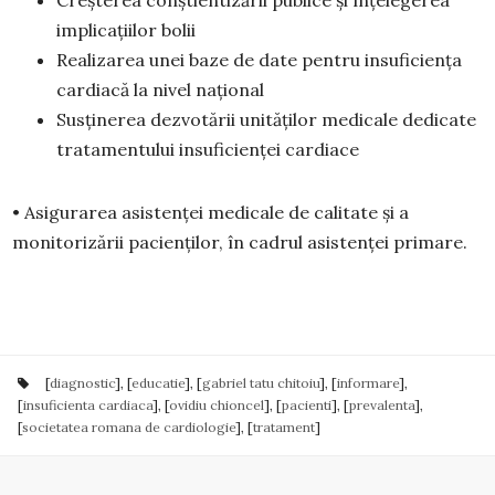
Creșterea conștientizării publice și înțelegerea
implicațiilor bolii
Realizarea unei baze de date pentru insuficiența
cardiacă la nivel național
Susținerea dezvotării unităților medicale dedicate
tratamentului insuficienței cardiace
• Asigurarea asistenței medicale de calitate și a
monitorizării pacienților, în cadrul asistenței primare.
[
diagnostic
], [
educatie
], [
gabriel tatu chitoiu
], [
informare
],
[
insuficienta cardiaca
], [
ovidiu chioncel
], [
pacienti
], [
prevalenta
],
[
societatea romana de cardiologie
], [
tratament
]