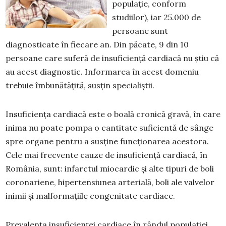
populație, conform
studiilor), iar 25.000 de
persoane sunt
diagnosticate în fiecare an. Din păcate, 9 din 10
persoane care suferă de insuficiență cardiacă nu știu că
au acest diagnostic. Informarea în acest domeniu
trebuie îmbunătățită, susțin specialiștii.
Insuficiența cardiacă este o boală cronică gravă, în care
inima nu poate pompa o cantitate suficientă de sânge
spre organe pentru a susține funcționarea acestora.
Cele mai frecvente cauze de insuficiență cardiacă, în
România, sunt: infarctul miocardic și alte tipuri de boli
coronariene, hipertensiunea arterială, boli ale valvelor
inimii și malformațiile congenitate cardiace.
Prevalența insuficienței cardiace în rândul populației