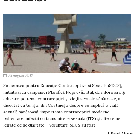
28 august 2017
Societatea pentru Educație Contraceptivă și Sexuală (SECS),
inițiatoarea campaniei Planifică Neprevăzutul, de informare și
educare pe tema contracepției și vieții sexuale sănătoase, a
discutat cu turiștii din Costinești despre ce implică o viață
sexuală sănătoasă, importanța contracepției moderne,
pubertate, infecții cu transmitere sexuală (ITS) și alte teme
legate de sexualitate. Voluntarii SECS au fost
[ Read More 