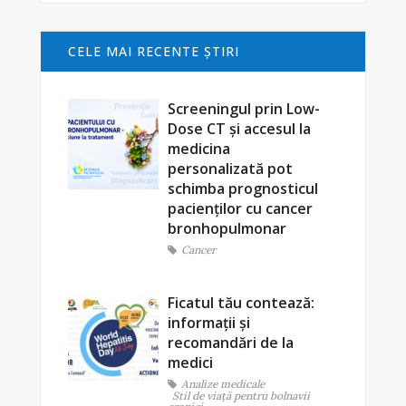
CELE MAI RECENTE ŞTIRI
Screeningul prin Low-
Dose CT și accesul la
medicina
personalizată pot
schimba prognosticul
pacienților cu cancer
bronhopulmonar
Cancer
Ficatul tău contează:
informații și
recomandări de la
medici
Analize medicale
Stil de viaţă pentru bolnavii