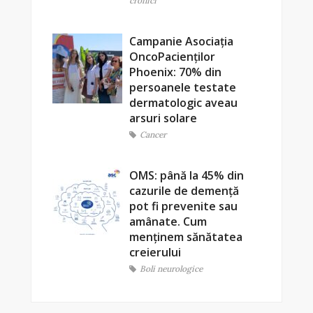
cronici
Campanie Asociația
OncoPacienților
Phoenix: 70% din
persoanele testate
dermatologic aveau
arsuri solare
Cancer
OMS: până la 45% din
cazurile de demență
pot fi prevenite sau
amânate. Cum
menținem sănătatea
creierului
Boli neurologice