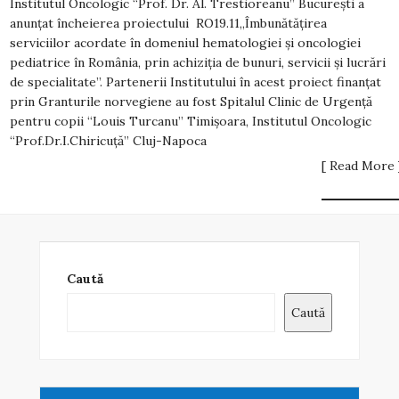
Institutul Oncologic “Prof. Dr. Al. Trestioreanu” București a
anunțat încheierea proiectului RO19.11„Îmbunătățirea
serviciilor acordate în domeniul hematologiei și oncologiei
pediatrice în România, prin achiziția de bunuri, servicii și lucrări
de specialitate”. Partenerii Institutului în acest proiect finanțat
prin Granturile norvegiene au fost Spitalul Clinic de Urgență
pentru copii “Louis Turcanu” Timișoara, Institutul Oncologic
“Prof.Dr.I.Chiricuță” Cluj-Napoca
[ Read More 
Caută
Caută