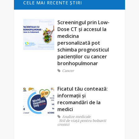
CELE MAI RECENTE ŞTIRI
Screeningul prin Low-
Dose CT și accesul la
medicina
personalizată pot
schimba prognosticul
pacienților cu cancer
bronhopulmonar
Cancer
Ficatul tău contează:
informații și
recomandări de la
medici
Analize medicale
Stil de viaţă pentru bolnavii
cronici