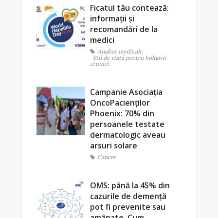
Ficatul tău contează:
informații și
recomandări de la
medici
Analize medicale
Stil de viaţă pentru bolnavii
cronici
Campanie Asociația
OncoPacienților
Phoenix: 70% din
persoanele testate
dermatologic aveau
arsuri solare
Cancer
OMS: până la 45% din
cazurile de demență
pot fi prevenite sau
amânate. Cum