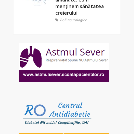
menținem sănătatea
creierului
Boli neurologice