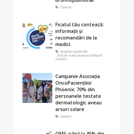
bronhopulmonar
Cancer
Ficatul tău contează:
informații și
recomandări de la
medici
Analize medicale
Stil de viaţă pentru bolnavii
cronici
Campanie Asociația
OncoPacienților
Phoenix: 70% din
persoanele testate
dermatologic aveau
arsuri solare
Cancer
OMS: până la 45% din