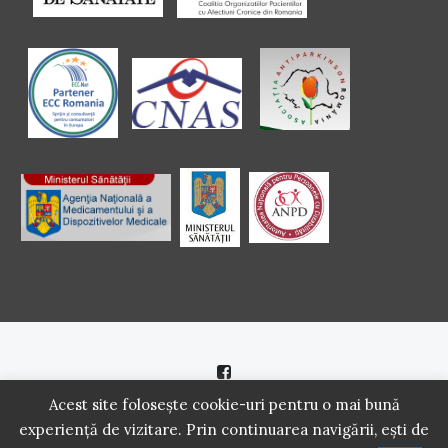
Politică de cookie
|
Politică de confidenţialitate
Acest site folosește cookie-uri pentru o mai bună
experiență de vizitare. Prin continuarea navigării, ești de
2016 - 2021 Copyright. Scoala Pacientilor - QUINN Media SRL.