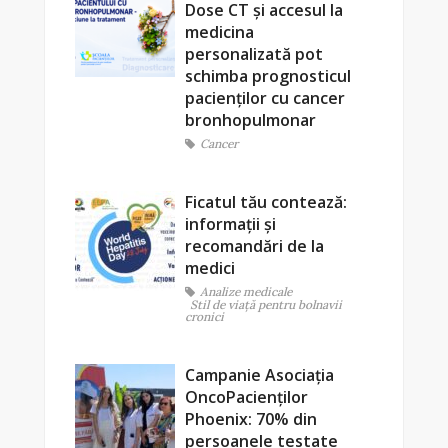
Dose CT și accesul la
medicina
personalizată pot
schimba prognosticul
pacienților cu cancer
bronhopulmonar
Cancer
Ficatul tău contează:
informații și
recomandări de la
medici
Analize medicale
Stil de viaţă pentru bolnavii
cronici
Campanie Asociația
OncoPacienților
Phoenix: 70% din
persoanele testate