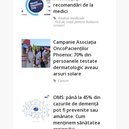
recomandări de la
medici
Analize medicale
Stil de viaţă pentru bolnavii
cronici
Campanie Asociația
OncoPacienților
Phoenix: 70% din
persoanele testate
dermatologic aveau
arsuri solare
Cancer
OMS: până la 45% din
cazurile de demență
pot fi prevenite sau
amânate. Cum
menținem sănătatea