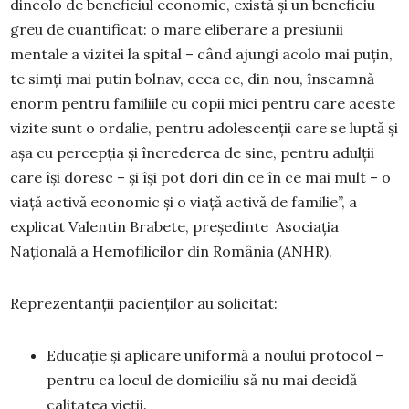
dincolo de beneficiul economic, există și un beneficiu
greu de cuantificat: o mare eliberare a presiunii
mentale a vizitei la spital – când ajungi acolo mai puțin,
te simți mai putin bolnav, ceea ce, din nou, înseamnă
enorm pentru familiile cu copii mici pentru care aceste
vizite sunt o ordalie, pentru adolescenții care se luptă și
așa cu percepția și încrederea de sine, pentru adulții
care își doresc – și își pot dori din ce în ce mai mult – o
viață activă economic și o viață activă de familie”, a
explicat Valentin Brabete, președinte Asociația
Națională a Hemofilicilor din România (ANHR).
Reprezentanții pacienților au solicitat:
Educație și aplicare uniformă a noului protocol –
pentru ca locul de domiciliu să nu mai decidă
calitatea vieții.