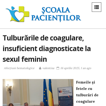
Tulburările de coagulare,
insuficient diagnosticate la
sexul feminin
Afecțiuni hematologice
valentina
16 aprilie 2025, 1 an ago
Femeile și
fetele cu
tulburări de
coagulare