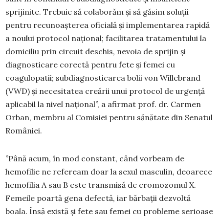
sprijinite. Trebuie să colaborăm și să găsim soluții
pentru recunoașterea oficială și implementarea rapidă
a noului protocol național; facilitarea tratamentului la
domiciliu prin circuit deschis, nevoia de sprijin și
diagnosticare corectă pentru fete și femei cu
coagulopatii; subdiagnosticarea bolii von Willebrand
(VWD) și necesitatea creării unui protocol de urgență
aplicabil la nivel național”, a afirmat prof. dr. Carmen
Orban, membru al Comisiei pentru sănătate din Senatul
României.
”Până acum, în mod constant, când vorbeam de
hemofilie ne refeream doar la sexul masculin, deoarece
hemofilia A sau B este transmisă de cromozomul X.
Femeile poartă gena defectă, iar bărbații dezvoltă
boala. Însă există și fete sau femei cu probleme serioase