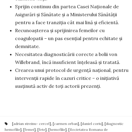
Sprijin continuu din partea Casei Naționale de
Asigurări și Sănătate și a Ministerului Sănătății
pentru a face tranziția cât mai lină și eficientă.
Recunoașterea și sprijinirea femeilor cu
coagulopatii – un pas esențial pentru echitate și
demnitate.
Necesitatea diagnosticării corecte a bolii von
Willebrand, încă insuficient înțeleasă și tratată.
Crearea unui protocol de urgență național, pentru
intervenții rapide în cazuri critice – o inițiativă
susținută activ de toți actorii prezenți.
[
adrian streinu- cercel
], [
carmen orban
], [
daniel coriu
], [
diagnostic
hemofilie
], [
femei
], [
fete
], [
hemofilie
], [
Societatea Romana de