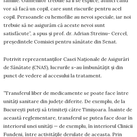
familie. Oamenilor trebuie să li se explice, atunci când
vor să facă un copil, care sunt riscurile pentru acel
copil. Persoanele cu hemofilie au nevoi speciale, iar noi
trebuie să ne asigurăm că aceste nevoi sunt
satisfăcute”, a spus și prof. dr. Adrian Streinu- Cercel,
președintele Comisiei pentru sănătate din Senat.
Potrivit reprezentanților Casei Naționale de Asigurări
de Sănătate (CNAS), lucrurile s-au îmbunătățit și din
punct de vedere al accesului la tratament.
”Transferul liber de medicamente se poate face între
unități sanitare din județe diferite. De exemplu, de la
București puteți să trimiteți către Timișoara. Înainte de
această reglementare, transferul se putea face doar în
interiorul unei unități — de exemplu, în interiorul Clinicii
Fundeni, între activitățile derulate de aceasta. Prin