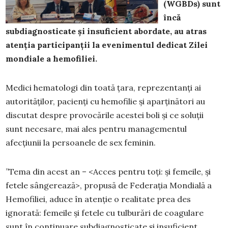
(WGBDs) sunt
încă
subdiagnosticate și insuficient abordate, au atras
atenția participanții la evenimentul dedicat Zilei
mondiale a hemofiliei.
Medici hematologi din toată țara, reprezentanți ai
autorităților, pacienți cu hemofilie și aparținători au
discutat despre provocările acestei boli și ce soluții
sunt necesare, mai ales pentru managementul
afecțiunii la persoanele de sex feminin.
”Tema din acest an – <Acces pentru toți: și femeile, și
fetele sângerează>, propusă de Federația Mondială a
Hemofiliei, aduce în atenție o realitate prea des
ignorată: femeile și fetele cu tulburări de coagulare
sunt în continuare subdiagnosticate și insuficient