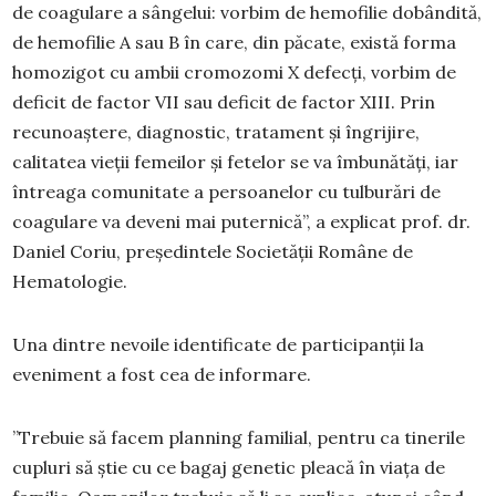
de coagulare a sângelui: vorbim de hemofilie dobândită,
de hemofilie A sau B în care, din păcate, există forma
homozigot cu ambii cromozomi X defecți, vorbim de
deficit de factor VII sau deficit de factor XIII. Prin
recunoaștere, diagnostic, tratament și îngrijire,
calitatea vieții femeilor și fetelor se va îmbunătăți, iar
întreaga comunitate a persoanelor cu tulburări de
coagulare va deveni mai puternică”, a explicat prof. dr.
Daniel Coriu, președintele Societății Române de
Hematologie.
Una dintre nevoile identificate de participanții la
eveniment a fost cea de informare.
”Trebuie să facem planning familial, pentru ca tinerile
cupluri să știe cu ce bagaj genetic pleacă în viața de