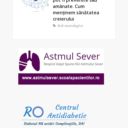
pot fi prevenite sau
amânate. Cum
menținem sănătatea
creierului
Boli neurologice