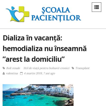
Dializa în vacanță:
hemodializa nu înseamnă
”arest la domiciliu”
Boli renale
Stil de viaţă pentru bolnavii cronici
Transplant
valentina
4 martie 2019, 7 ani ago