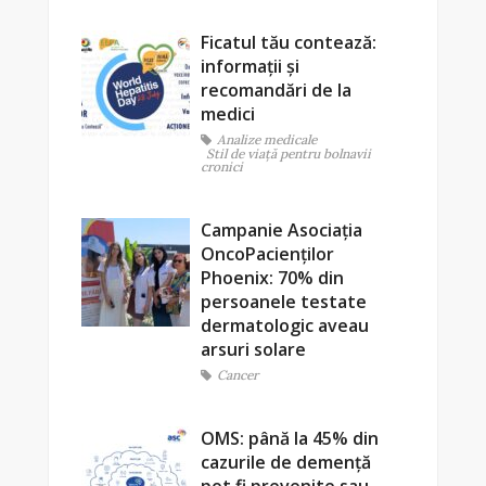
Ficatul tău contează:
informații și
recomandări de la
medici
Analize medicale
Stil de viaţă pentru bolnavii
cronici
Campanie Asociația
OncoPacienților
Phoenix: 70% din
persoanele testate
dermatologic aveau
arsuri solare
Cancer
OMS: până la 45% din
cazurile de demență