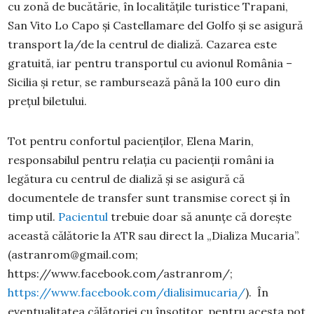
cu zonă de bucătărie, în localitățile turistice Trapani,
San Vito Lo Capo și Castellamare del Golfo și se asigură
transport la/de la centrul de dializă. Cazarea este
gratuită, iar pentru transportul cu avionul România –
Sicilia și retur, se rambursează până la 100 euro din
prețul biletului.
Tot pentru confortul pacienților, Elena Marin,
responsabilul pentru relația cu pacienții români ia
legătura cu centrul de dializă și se asigură că
documentele de transfer sunt transmise corect și în
timp util.
Pacientul
trebuie doar să anunțe că dorește
această călătorie la ATR sau direct la „Dializa Mucaria”.
(astranrom@gmail.com;
https://www.facebook.com/astranrom/;
https://www.facebook.com/dialisimucaria/
). În
eventualitatea călătoriei cu însoțitor, pentru acesta pot