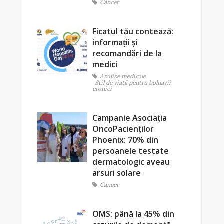
Cancer
Ficatul tău contează:
informații și
recomandări de la
medici
Analize medicale
Stil de viaţă pentru bolnavii
cronici
Campanie Asociația
OncoPacienților
Phoenix: 70% din
persoanele testate
dermatologic aveau
arsuri solare
Cancer
OMS: până la 45% din