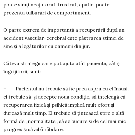
poate simți neajutorat, frustrat, apatic, poate
prezenta tulburări de comportament.
O parte extrem de importantă a recuperării după un
accident vascular-cerebral este păstrarea stimei de
sine și a legăturilor cu oamenii din jur.
Câteva strategii care pot ajuta atât pacienții, cât și
îngrijitorii, sunt:
– Pacientul nu trebuie să fie prea aspru cu el însusi,
ci trebuie să-și accepte noua condiție, să înteleagă că
recuperarea fizică și psihică implică mult efort și
durează mult timp. El trebuie să țintească spre o altă
formă de „normalitate”, să se bucure și de cel mai mic
progres și să aibă răbdare.