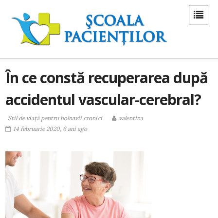
În ce constă recuperarea după
accidentul vascular-cerebral?
Stil de viaţă pentru bolnavii cronici
valentina
14 februarie 2020, 6 ani ago