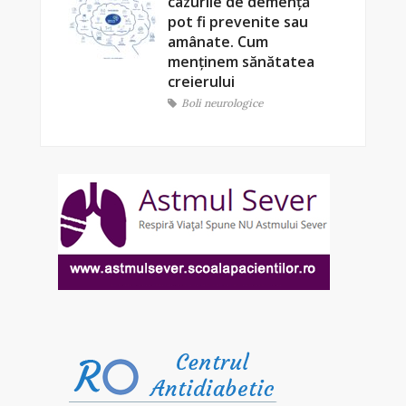
cazurile de demență
pot fi prevenite sau
amânate. Cum
menținem sănătatea
creierului
Boli neurologice