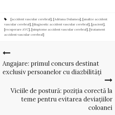
[
accident vascular cerebral
], [
Adriana Dulamea
], [
analize accident
vascular cerebral
], [
diagnostic accident vascular cerebral
], [
pacient
],
[
recuperare AVC
], [
simptome accident vascular cerebral
], [
tratament
accident vascular cerebral
]
Angajare: primul concurs destinat
exclusiv persoanelor cu diazbilități
Viciile de postură: poziția corectă la
teme pentru evitarea deviațiilor
coloanei