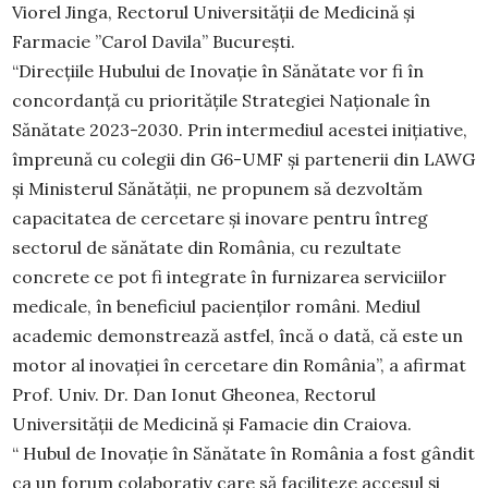
Viorel Jinga, Rectorul Universității de Medicină și
Farmacie ”Carol Davila” București.
“Direcțiile Hubului de Inovație în Sănătate vor fi în
concordanță cu prioritățile Strategiei Naționale în
Sănătate 2023-2030. Prin intermediul acestei inițiative,
împreună cu colegii din G6-UMF și partenerii din LAWG
și Ministerul Sănătății, ne propunem să dezvoltăm
capacitatea de cercetare și inovare pentru întreg
sectorul de sănătate din România, cu rezultate
concrete ce pot fi integrate în furnizarea serviciilor
medicale, în beneficiul pacienților români. Mediul
academic demonstrează astfel, încă o dată, că este un
motor al inovației în cercetare din România”, a afirmat
Prof. Univ. Dr. Dan Ionut Gheonea, Rectorul
Universității de Medicină și Famacie din Craiova.
“ Hubul de Inovație în Sănătate în România a fost gândit
ca un forum colaborativ care să faciliteze accesul și