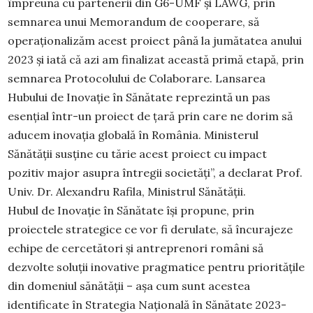
împreună cu partenerii din G6-UMF și LAWG, prin
semnarea unui Memorandum de cooperare, să
operaționalizăm acest proiect până la jumătatea anului
2023 și iată că azi am finalizat această primă etapă, prin
semnarea Protocolului de Colaborare. Lansarea
Hubului de Inovație în Sănătate reprezintă un pas
esențial într-un proiect de țară prin care ne dorim să
aducem inovația globală în România. Ministerul
Sănătății susține cu tărie acest proiect cu impact
pozitiv major asupra întregii societăți”, a declarat Prof.
Univ. Dr. Alexandru Rafila, Ministrul Sănătății.
Hubul de Inovație în Sănătate își propune, prin
proiectele strategice ce vor fi derulate, să încurajeze
echipe de cercetători și antreprenori români să
dezvolte soluții inovative pragmatice pentru prioritățile
din domeniul sănătății – așa cum sunt acestea
identificate în Strategia Națională în Sănătate 2023-