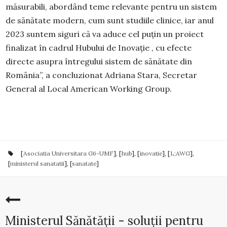
măsurabili, abordând teme relevante pentru un sistem
de sănătate modern, cum sunt studiile clinice, iar anul
2023 suntem siguri că va aduce cel puțin un proiect
finalizat în cadrul Hubului de Inovație , cu efecte
directe asupra întregului sistem de sănătate din
România”, a concluzionat Adriana Stara, Secretar
General al Local American Working Group.
[
Asociatia Universitara G6-UMF
], [
hub
], [
inovatie
], [
L;AWG
],
[
ministerul sanatatii
], [
sanatate
]
Ministerul Sănătății - soluții pentru