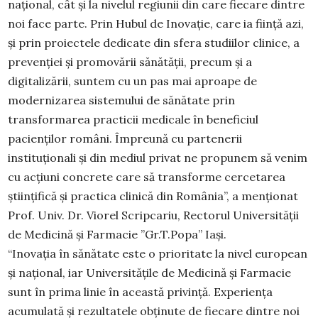
național, cât și la nivelul regiunii din care fiecare dintre
noi face parte. Prin Hubul de Inovație, care ia ființă azi,
și prin proiectele dedicate din sfera studiilor clinice, a
prevenției și promovării sănătății, precum și a
digitalizării, suntem cu un pas mai aproape de
modernizarea sistemului de sănătate prin
transformarea practicii medicale în beneficiul
pacienților români. Împreună cu partenerii
instituționali și din mediul privat ne propunem să venim
cu acțiuni concrete care să transforme cercetarea
științifică și practica clinică din România”, a menționat
Prof. Univ. Dr. Viorel Scripcariu, Rectorul Universității
de Medicină și Farmacie ”Gr.T.Popa” Iași.
“Inovația în sănătate este o prioritate la nivel european
și național, iar Universitățile de Medicină și Farmacie
sunt în prima linie în această privință. Experiența
acumulată și rezultatele obținute de fiecare dintre noi