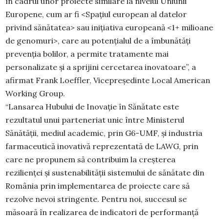
în cadrul unor proiecte similare la nivelul Uniunii
Europene, cum ar fi <Spațiul european al datelor
privind sănătatea> sau inițiativa europeană <1+ milioane
de genomuri>, care au potențialul de a îmbunătăți
prevenţia bolilor, a permite tratamente mai
personalizate și a sprijini cercetarea inovatoare”, a
afirmat Frank Loeffler, Vicepreședinte Local American
Working Group.
“Lansarea Hubului de Inovație în Sănătate este
rezultatul unui parteneriat unic între Ministerul
Sănătății, mediul academic, prin G6-UMF, și industria
farmaceutică inovativă reprezentată de LAWG, prin
care ne propunem să contribuim la creșterea
rezilienței și sustenabilității sistemului de sănătate din
România prin implementarea de proiecte care să
rezolve nevoi stringente. Pentru noi, succesul se
măsoară în realizarea de indicatori de performanță