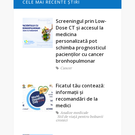
CELE MAI RECENTE ŞTIRI
Screeningul prin Low-
Dose CT și accesul la
medicina
personalizată pot
schimba prognosticul
pacienților cu cancer
bronhopulmonar
Cancer
Ficatul tău contează:
informații și
recomandări de la
medici
Analize medicale
Stil de viaţă pentru bolnavii
cronici