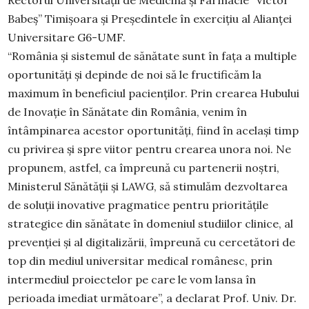
Rectorul Universității de Medicină și Farmacie ”Victor
Babeș” Timișoara și Președintele în exercițiu al Alianței
Universitare G6-UMF.
“România și sistemul de sănătate sunt în fața a multiple
oportunități și depinde de noi să le fructificăm la
maximum în beneficiul pacienților. Prin crearea Hubului
de Inovație în Sănătate din România, venim în
întâmpinarea acestor oportunități, fiind în același timp
cu privirea și spre viitor pentru crearea unora noi. Ne
propunem, astfel, ca împreună cu partenerii noștri,
Ministerul Sănătății și LAWG, să stimulăm dezvoltarea
de soluții inovative pragmatice pentru prioritățile
strategice din sănătate în domeniul studiilor clinice, al
prevenției și al digitalizării, împreună cu cercetători de
top din mediul universitar medical românesc, prin
intermediul proiectelor pe care le vom lansa în
perioada imediat următoare”, a declarat Prof. Univ. Dr.