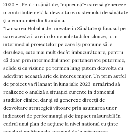
2030 – „Pentru sănătate, împreună”- care să genereze
o contribuție netă la dezvoltarea sistemului de sănătate
și a economiei din România.
“Lansarea Hubului de Inovație în Sănătate și focusul pe
care acesta îl are în domeniul studiilor clinice, prin
intermediul proiectelor pe care își propune să le
deruleze, este mai mult decât îmbucurătoare, pentru
că doar prin intermediul unor parteneriate puternice,
solide și cu viziune pe termen lung putem dezvolta cu
adevărat această arie de interes major. Un prim astfel
de proiect va fi lansat în luna iulie 2023, urmărind să
realizeze o analiză a situației curente în domeniul
studiilor clinice, dar și să genereze direcții de
dezvoltare strategică viitoare prin asumarea unor
indicatori de performanță și de impact măsurabili în
cadrul unui plan de acțiune la nivel național cu ținte
anuale și multianuale, pornind de la măsurarea