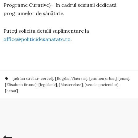
Programe Curative)- în cadrul sesiunii dedicată
programelor de sănătate.
Puteți solicita detalii suplimentare la
office@politicidesanatate.ro
.
[
adrian streinu- cercel
], [
Bogdan Vinersar
], [
carmen orban
], [
cnas
],
[
Elisabeth Bruma
], [
legislatie
], [
Masterclass
], [
scoala pacientilor
],
[
Senat
]