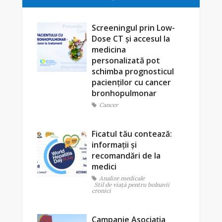
Screeningul prin Low-
Dose CT și accesul la
medicina
personalizată pot
schimba prognosticul
pacienților cu cancer
bronhopulmonar
Cancer
Ficatul tău contează:
informații și
recomandări de la
medici
Analize medicale
Stil de viaţă pentru bolnavii
cronici
Campanie Asociația