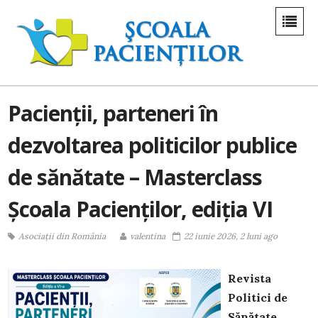
Pacienții, parteneri în
dezvoltarea politicilor publice
de sănătate – Masterclass
Școala Pacienților, ediția VI
Asociații din România
valentina
22 iunie 2026, 2 luni ago
Revista
Politici de
Sănătate,