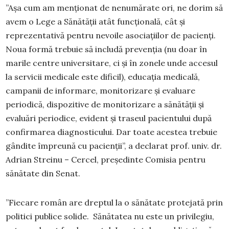
”Așa cum am menționat de nenumărate ori, ne dorim să
avem o Lege a Sănătății atât funcțională, cât și
reprezentativă pentru nevoile asociațiilor de pacienți.
Noua formă trebuie să includă prevenția (nu doar în
marile centre universitare, ci și în zonele unde accesul
la servicii medicale este dificil), educația medicală,
campanii de informare, monitorizare și evaluare
periodică, dispozitive de monitorizare a sănătății și
evaluări periodice, evident și traseul pacientului după
confirmarea diagnosticului. Dar toate acestea trebuie
gândite împreună cu pacienții”, a declarat prof. univ. dr.
Adrian Streinu – Cercel, președinte Comisia pentru
sănătate din Senat.
”Fiecare român are dreptul la o sănătate protejată prin
politici publice solide. Sănătatea nu este un privilegiu,