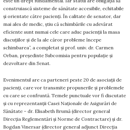
este un drept fundamental. Iar statul are obligația să
construiască sisteme de sănătate accesibile, echitabile
și orientate către pacienți. În calitate de senator, dar
mai ales de medic, știu că schimbările cu adevărat
eficiente sunt numai cele care aduc pacienții la masa
discuțiilor și de la ale căror probleme începe
schimbarea”, a completat și prof. univ. dr. Carmen
Orban, președinte Subcomisia pentru populație și
dezvoltare din Senat.
Evenimentul are ca parteneri peste 20 de asociații de
pacienți, care vor transmite propunerile și problemele
cu care se confruntă. Temele punctuale vor fi discutate
și cu reprezentanții Casei Naționale de Asigurări de
Sănătate – dr. Elisabeth Brumă (director general
Direcția Reglementări și Norme de Contractare) și dr.
Bogdan Vinersar (director general adjunct Direcția