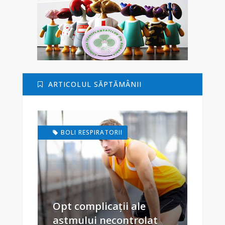
ARTICOLUL SĂPTĂMÂNII
BOLI RESPIRATORII
Opt complicații ale
astmului necontrolat