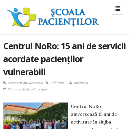
Centrul NoRo: 15 ani de servicii
acordate pacienților
vulnerabili
Asociații din România
Boli rare
valentina
27 iunie 2026, o lună ago
Centrul NoRo
aniversează 15 ani de
activitate în slujba