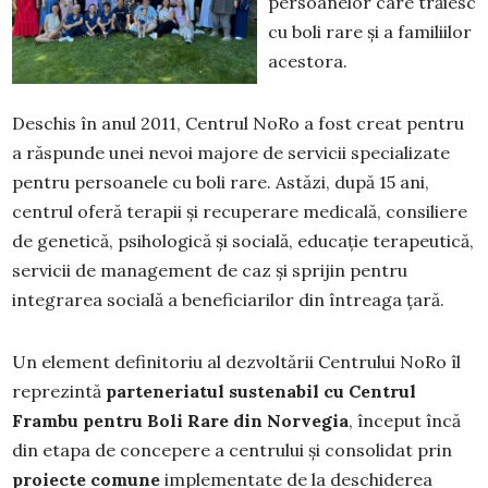
persoanelor care trăiesc
cu boli rare și a familiilor
acestora.
Deschis în anul 2011, Centrul NoRo a fost creat pentru
a răspunde unei nevoi majore de servicii specializate
pentru persoanele cu boli rare. Astăzi, după 15 ani,
centrul oferă terapii și recuperare medicală, consiliere
de genetică, psihologică și socială, educație terapeutică,
servicii de management de caz și sprijin pentru
integrarea socială a beneficiarilor din întreaga țară.
Un element definitoriu al dezvoltării Centrului NoRo îl
reprezintă
parteneriatul sustenabil cu Centrul
Frambu pentru Boli Rare din Norvegia
, început încă
din etapa de concepere a centrului și consolidat prin
proiecte comune
implementate de la deschiderea