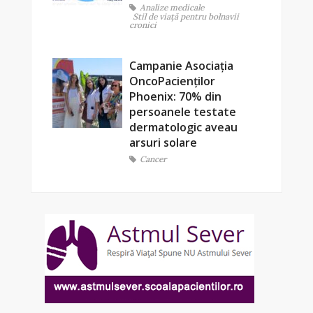
Analize medicale
Stil de viaţă pentru bolnavii
cronici
Campanie Asociația
OncoPacienților
Phoenix: 70% din
persoanele testate
dermatologic aveau
arsuri solare
Cancer