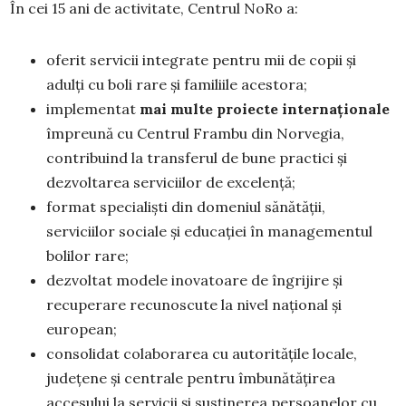
În cei 15 ani de activitate, Centrul NoRo a:
oferit servicii integrate pentru mii de copii și
adulți cu boli rare și familiile acestora;
implementat
mai multe proiecte internaționale
împreună cu Centrul Frambu din Norvegia,
contribuind la transferul de bune practici și
dezvoltarea serviciilor de excelență;
format specialiști din domeniul sănătății,
serviciilor sociale și educației în managementul
bolilor rare;
dezvoltat modele inovatoare de îngrijire și
recuperare recunoscute la nivel național și
european;
consolidat colaborarea cu autoritățile locale,
județene și centrale pentru îmbunătățirea
accesului la servicii și susținerea persoanelor cu