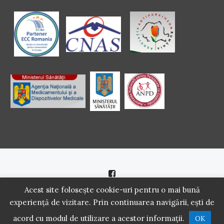
Politică de cookie
|
Politică de confidenţialitate
Acest site folosește cookie-uri pentru o mai bună
experiență de vizitare. Prin continuarea navigării, ești de
2016 - 2021 Copyright. Scoala Pacientilor - QUINN Media SRL.
acord cu modul de utilizare a acestor informații.
OK