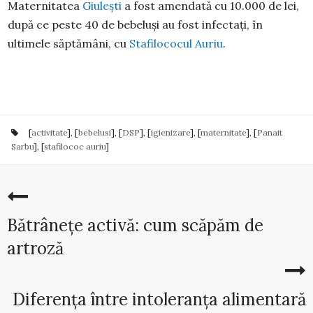
Maternitatea
Giuleşti
a fost amendată cu 10.000 de lei,
după ce peste 40 de bebeluşi au fost infectaţi, în
ultimele săptămâni, cu
Stafilococul Auriu
.
[
activitate
], [
bebelusi
], [
DSP
], [
igienizare
], [
maternitate
], [
Panait
Sarbu
], [
stafilococ auriu
]
Bătrânețe activă: cum scăpăm de
artroză
Diferența între intoleranța alimentară