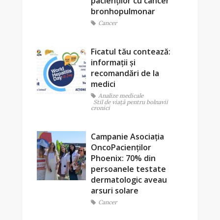
pacienților cu cancer
bronhopulmonar
Cancer
Ficatul tău contează:
informații și
recomandări de la
medici
Analize medicale
Stil de viaţă pentru bolnavii
cronici
Campanie Asociația
OncoPacienților
Phoenix: 70% din
persoanele testate
dermatologic aveau
arsuri solare
Cancer