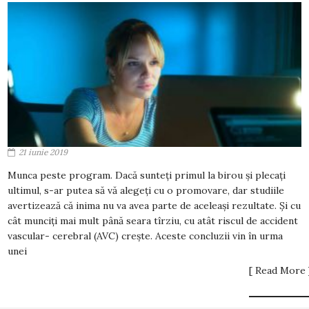
21 iunie 2019
Munca peste program. Dacă sunteți primul la birou și plecați
ultimul, s-ar putea să vă alegeți cu o promovare, dar studiile
avertizează că inima nu va avea parte de aceleași rezultate. Și cu
cât munciți mai mult până seara tîrziu, cu atât riscul de accident
vascular- cerebral (AVC) crește. Aceste concluzii vin în urma
unei
[ Read More 