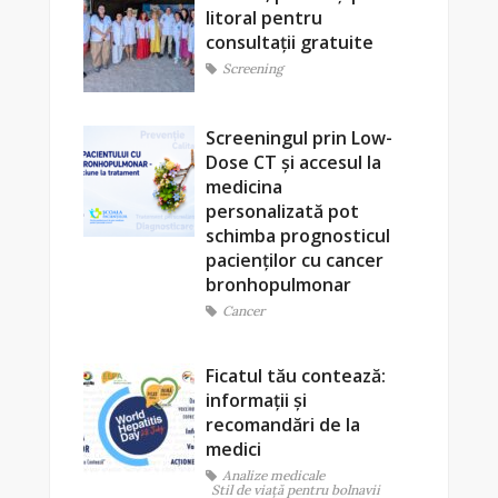
litoral pentru
consultații gratuite
Screening
Screeningul prin Low-
Dose CT și accesul la
medicina
personalizată pot
schimba prognosticul
pacienților cu cancer
bronhopulmonar
Cancer
Ficatul tău contează:
informații și
recomandări de la
medici
Analize medicale
Stil de viaţă pentru bolnavii