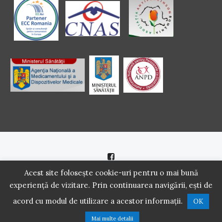
Politică de cookie
|
Politică de confidenţialitate
Acest site folosește cookie-uri pentru o mai bună
experiență de vizitare. Prin continuarea navigării, ești de
2016 - 2021 Copyright. Scoala Pacientilor - QUINN Media SRL.
acord cu modul de utilizare a acestor informații.
OK
Toate drepturile rezervate.
Mai multe detalii