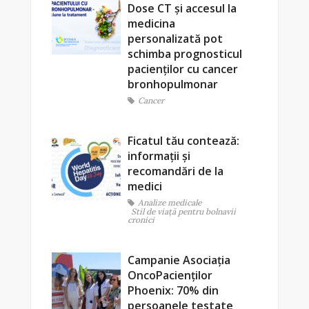
Dose CT și accesul la
medicina
personalizată pot
schimba prognosticul
pacienților cu cancer
bronhopulmonar
Cancer
Ficatul tău contează:
informații și
recomandări de la
medici
Analize medicale
Stil de viaţă pentru bolnavii
cronici
Campanie Asociația
OncoPacienților
Phoenix: 70% din
persoanele testate