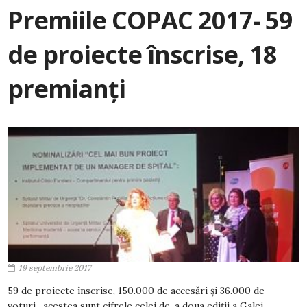
Premiile COPAC 2017- 59
de proiecte înscrise, 18
premianți
19 septembrie 2017
59 de proiecte înscrise, 150.000 de accesări și 36.000 de
voturi- acestea sunt cifrele celei de-a doua ediții a Galei