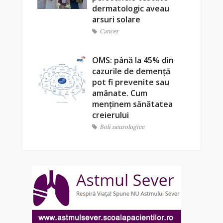
dermatologic aveau
arsuri solare
Cancer
OMS: până la 45% din
cazurile de demență
pot fi prevenite sau
amânate. Cum
menținem sănătatea
creierului
Boli neurologice