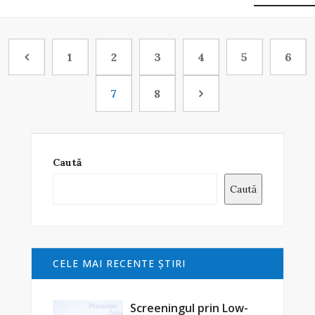
1
2
3
4
5
6
7
8
Caută
Caută
CELE MAI RECENTE ŞTIRI
Screeningul prin Low-