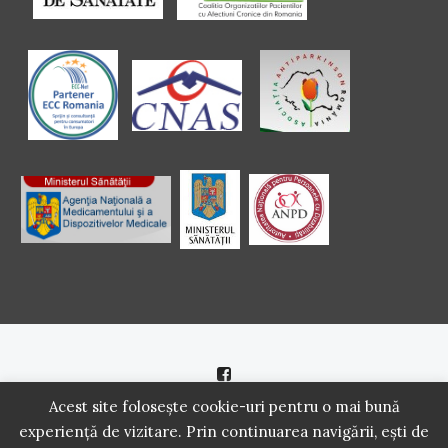
Politică de cookie
|
Politică de confidenţialitate
Acest site folosește cookie-uri pentru o mai bună
experiență de vizitare. Prin continuarea navigării, ești de
2016 - 2021 Copyright. Scoala Pacientilor - QUINN Media SRL.