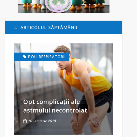
ARTICOLUL SĂPTĂMÂNII
BOLI RESPIRATORII
Opt complicații ale
astmului necontrolat
10 ianuarie 2019