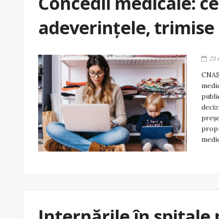
Concedii medicale: cer
adeverințele, trimise
23 
CNAS 
medic
publi
deciz
preşe
propu
medic
Internările în spitale 