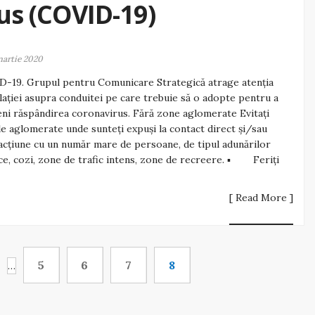
us (COVID-19)
martie 2020
-19. Grupul pentru Comunicare Strategică atrage atenția
ației asupra conduitei pe care trebuie să o adopte pentru a
ni răspândirea coronavirus. Fără zone aglomerate Evitați
e aglomerate unde sunteți expuși la contact direct și/sau
acțiune cu un număr mare de persoane, de tipul adunărilor
ce, cozi, zone de trafic intens, zone de recreere. ▪ Feriți
[ Read More ]
5
6
7
8
…