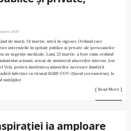
martie 2020
ând de marți, 24 martie, intră în vigoare Ordinul care
zice internările în spitale publice și private ale persoanelor
nu au urgențe medicale. Luni, 23 martie, a fost emis ordinul
dantului acțiunii, avizat de ministrul afacerilor interne, Ion
l Vela, pentru instituirea măsurilor necesare limitării
ndirii infecției cu virusul SARS-COV-2(noul coronavirus), la
ul unităților
[ Read More ]
spirației ia amploare