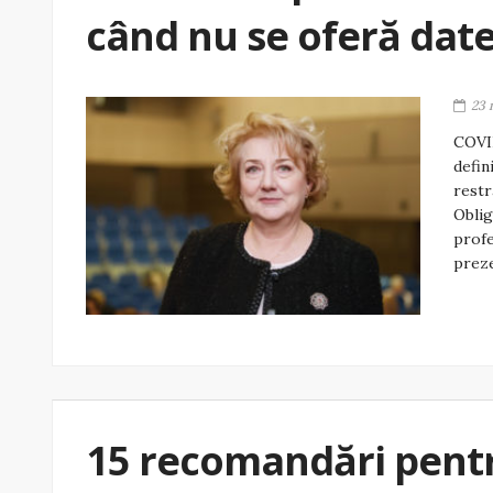
când nu se oferă dat
23 
COVID
defin
restr
Oblig
profe
preze
15 recomandări pent