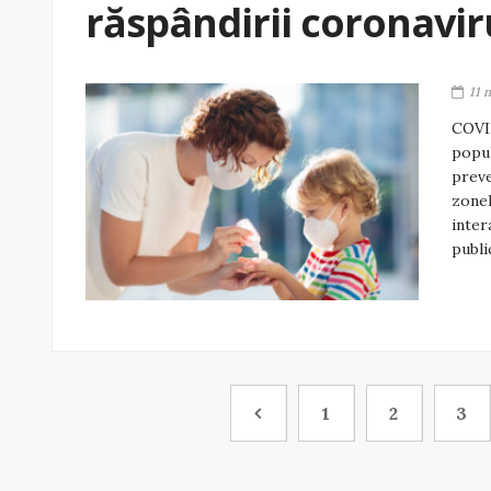
răspândirii coronavir
11 
COVID
popul
preve
zonel
inter
publi
1
2
3