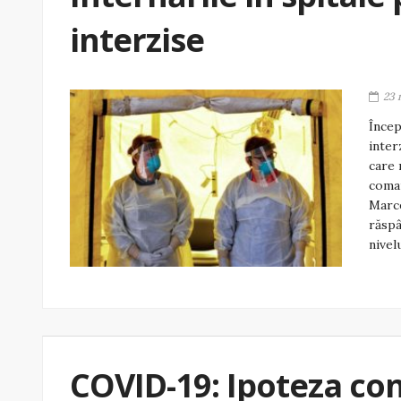
interzise
23 
Încep
inter
care 
coman
Marce
răspâ
nivel
COVID-19: Ipoteza con