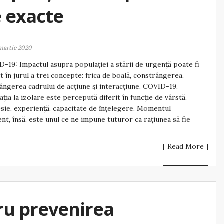
e exacte
martie 2020
-19: Impactul asupra populației a stării de urgență poate fi
it în jurul a trei concepte: frica de boală, constrângerea,
ângerea cadrului de acțiune și interacțiune. COVID-19.
ația la izolare este percepută diferit în funcție de vârstă,
sie, experiență, capacitate de înțelegere. Momentul
nt, însă, este unul ce ne impune tuturor ca rațiunea să fie
[ Read More ]
ru prevenirea