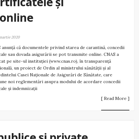
tificatele și
 online
martie 2020
anunță că documentele privind starea de carantină, concedii
ale sau dovada asigurării se pot transmite online. CNAS a
cat pe site-ul instituției (www.cnas.ro), în transparență
ională, un proiect de Ordin al ministrului sănătăţii şi al
dintelui Casei Naţionale de Asigurări de Sănătate, care
ne noi reglementări asupra modului de acordare concedii
ale și indemnizații
[ Read More ]
publice și private,