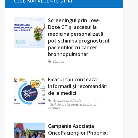
CELE MAI RECENTE ŞTIRI
Screeningul prin Low-
Dose CT și accesul la
medicina personalizată
pot schimba prognosticul
pacienților cu cancer
bronhopulmonar
Cancer
Ficatul tău contează:
informații și recomandări
de la medici
Analize medicale
Stil de viaţă pentru bolnavii
cronici
Campanie Asociația
OncoPacienților Phoenix: