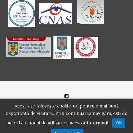
Politică de cookie
|
Politică de confidenţialitate
Acest site folosește cookie-uri pentru o mai bună
experiență de vizitare. Prin continuarea navigării, ești de
2016 - 2021 Copyright. Scoala Pacientilor - QUINN Media SRL.
acord cu modul de utilizare a acestor informații.
OK
Toate drepturile rezervate.