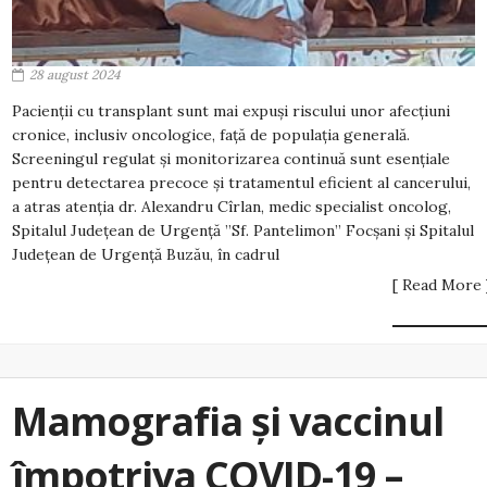
28 august 2024
Pacienții cu transplant sunt mai expuși riscului unor afecțiuni
cronice, inclusiv oncologice, față de populația generală.
Screeningul regulat și monitorizarea continuă sunt esențiale
pentru detectarea precoce și tratamentul eficient al cancerului,
a atras atenția dr. Alexandru Cîrlan, medic specialist oncolog,
Spitalul Județean de Urgență ”Sf. Pantelimon” Focșani și Spitalul
Județean de Urgență Buzău, în cadrul
[ Read More 
Mamografia și vaccinul
împotriva COVID-19 –