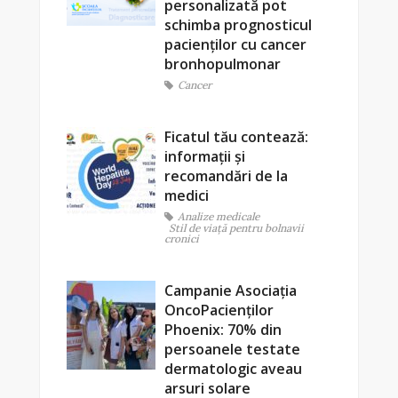
personalizată pot
schimba prognosticul
pacienților cu cancer
bronhopulmonar
Cancer
Ficatul tău contează:
informații și
recomandări de la
medici
Analize medicale
Stil de viaţă pentru bolnavii
cronici
Campanie Asociația
OncoPacienților
Phoenix: 70% din
persoanele testate
dermatologic aveau
arsuri solare