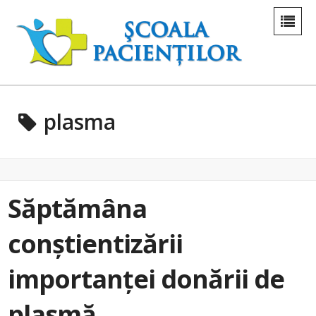
plasma
Săptămâna
conștientizării
importanței donării de
plasmă