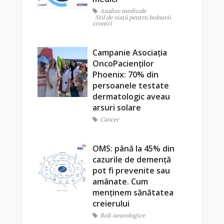
Analize medicale
Stil de viaţă pentru bolnavii
cronici
Campanie Asociația
OncoPacienților
Phoenix: 70% din
persoanele testate
dermatologic aveau
arsuri solare
Cancer
OMS: până la 45% din
cazurile de demență
pot fi prevenite sau
amânate. Cum
menținem sănătatea
creierului
Boli neurologice