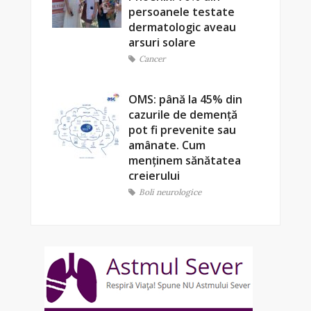
persoanele testate
dermatologic aveau
arsuri solare
Cancer
OMS: până la 45% din
cazurile de demență
pot fi prevenite sau
amânate. Cum
menținem sănătatea
creierului
Boli neurologice