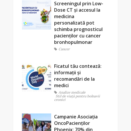
Screeningul prin Low-
Dose CT și accesul la
medicina
personalizată pot
schimba prognosticul
pacienților cu cancer
bronhopulmonar
Cancer
Ficatul tău contează:
informații și
recomandări de la
medici
Analize medicale
Stil de viaţă pentru bolnavii
cronici
Campanie Asociația
OncoPacienților
Phoenix: 70% din